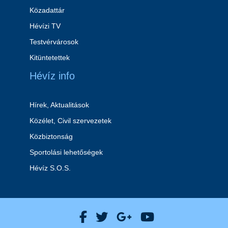
Közadattár
Hévízi TV
Testvérvárosok
Kitüntetettek
Hévíz info
Hírek, Aktualitások
Közélet, Civil szervezetek
Közbiztonság
Sportolási lehetőségek
Hévíz S.O.S.
Hévíz Város Facebook
Hévíz Város X
Hévíz Város Goog
Hévíz Város 