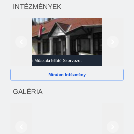
INTÉZMÉNYEK
Előző
Következő
Gazdasági Műszaki Ellátó Szervezet
Héví
Minden Intézmény
GALÉRIA
Előző
Következő