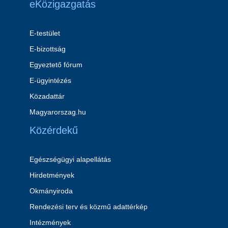
eKözigazgatás
E-testület
E-bizottság
Egyeztető fórum
E-ügyintézés
Közadattár
Magyarorszag.hu
Közérdekű
Egészségügyi alapellátás
Hirdetmények
Okmányiroda
Rendezési terv és közmű adattérkép
Intézmények