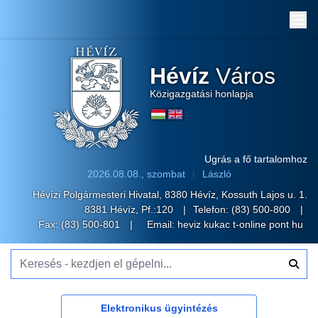
Me
Hévíz
Város
Közigazgatási honlapja
Ugrás a fő tartalomhoz
2026.08.08., szombat
László
Hévízi Polgármesteri Hivatal, 8380 Hévíz, Kossuth Lajos u. 1.
8381 Hévíz, Pf.:120
Telefon:
(83) 500-800
Fax: (83) 500-801
Email:
heviz kukac t-online pont hu
Keresés - kezdjen el gépelni...
Elektronikus ügyintézés