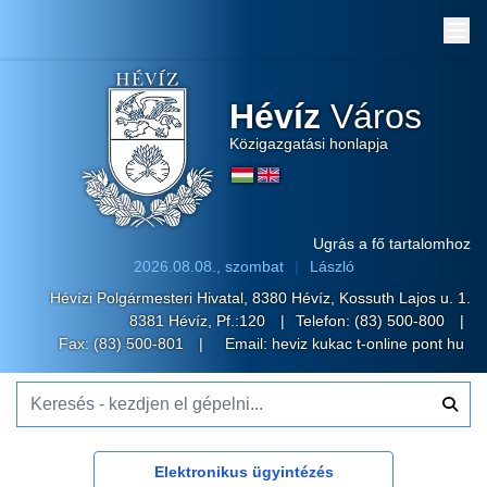
Me
Hévíz
Város
Közigazgatási honlapja
Ugrás a fő tartalomhoz
2026.08.08., szombat
László
Hévízi Polgármesteri Hivatal, 8380 Hévíz, Kossuth Lajos u. 1.
8381 Hévíz, Pf.:120
Telefon:
(83) 500-800
Fax: (83) 500-801
Email:
heviz kukac t-online pont hu
Keresés - kezdjen el gépelni...
Elektronikus ügyintézés