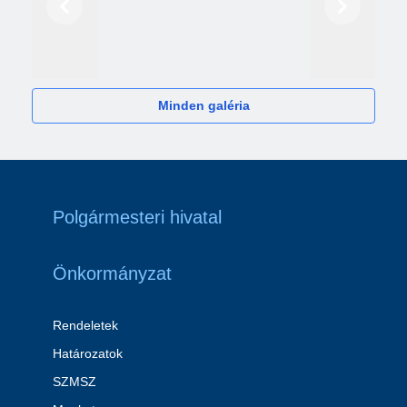
Előző
Következő
2024
Minden galéria
Polgármesteri hivatal
Önkormányzat
Rendeletek
Határozatok
SZMSZ