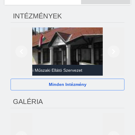
INTÉZMÉNYEK
Előző
Következő
Gazdasági Műszaki Ellátó Szervezet
Héví
Minden Intézmény
GALÉRIA