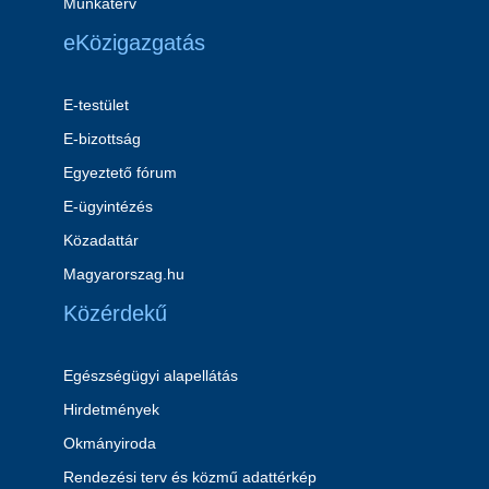
Munkaterv
eKözigazgatás
E-testület
E-bizottság
Egyeztető fórum
E-ügyintézés
Közadattár
Magyarorszag.hu
Közérdekű
Egészségügyi alapellátás
Hirdetmények
Okmányiroda
Rendezési terv és közmű adattérkép