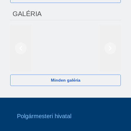
GALÉRIA
Előző
Következő
2024
Minden galéria
Polgármesteri hivatal