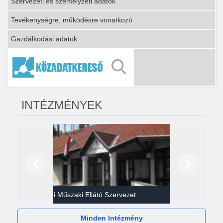
Szervezeti és személyzeti adatok
Tevékenységre, működésre vonatkozó
Gazdálkodási adatok
INTÉZMÉNYEK
Előző
Következő
Gazdasági Műszaki Ellátó Szervezet
Héví
Minden Intézmény