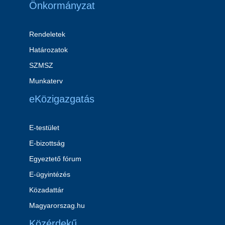
Önkormányzat
Rendeletek
Határozatok
SZMSZ
Munkaterv
eKözigazgatás
E-testület
E-bizottság
Egyeztető fórum
E-ügyintézés
Közadattár
Magyarorszag.hu
Közérdekű