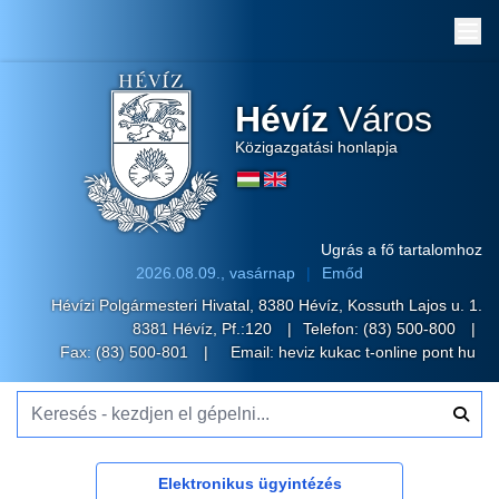
Me
Hévíz
Város
Közigazgatási honlapja
Ugrás a fő tartalomhoz
2026.08.09., vasárnap
Emőd
Hévízi Polgármesteri Hivatal, 8380 Hévíz, Kossuth Lajos u. 1.
8381 Hévíz, Pf.:120
Telefon:
(83) 500-800
Fax: (83) 500-801
Email:
heviz kukac t-online pont hu
Keresés - kezdjen el gépelni...
Elektronikus ügyintézés