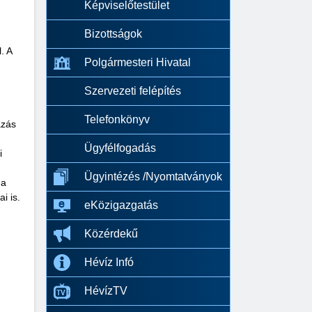
Képviselőtestület
Bizottságok
. A
Polgármesteri Hivatal
Szervezeti felépítés
Telefonkönyv
azás
Ügyfélfogadás
i
Ügyintézés /Nyomtatványok
 a
i is.
eKözigazgatás
Közérdekű
Hévíz Infó
HévízTV