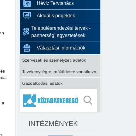
Hévíz Tervtanács
Aktuális projektek
Településrendezési tervek -
san
partnerségi egyeztetések
Választási információk
Szervezeti és személyzeti adatok
 és
Tevékenységre, működésre vonatkozó
zést
Gazdálkodási adatok
n a
INTÉZMÉNYEK
és