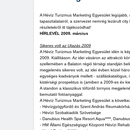
A Hévíz Turizmus Marketing Egyesület legújabb, m
tapasztalatairól, a szervezet nemrég lezárult cit
részletekről itt tájékozódhat!
HÍRLEVÉL 2009. március
Sikeres volt az Utazás 2009
A Hévíz Turizmus Marketing Egyesület idén is kép
2009. Kiállításon. Az idei vásáron az attrakció 
szellemében a Balaton régió térségi standján belü
megjelenés sikeres volt, az idei évben közel hár
egységes kiadványok mellett - szálláskatalógus, 
kistérségi prospektus is (amiben a 2009-es év ki
A standon a klasszikus tófürdő tornyos megjelenést
bemutató fotóanyaggal.
A Hévíz Turizmus Marketing Egyesület a következő 
- Hévízgyógyfürdő és Szent András Reumakórház
- Hévízi Szobakiadók Szövetsége
- Danubius Health Spa Resort Aqua****, Danubius
- HM Állami Egészségügyi Központ Hévízi Rehabil