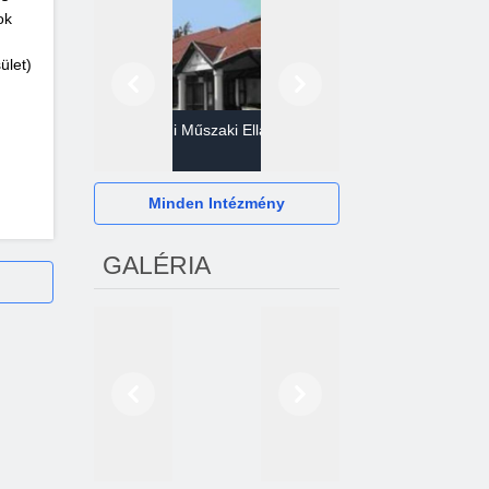
ok
ület)
Előző
Következő
Gazdasági Műszaki Ellátó
Szervezet
Hévízi Televízió Kft.
Minden Intézmény
GALÉRIA
Előző
Következő
2024. októberétől