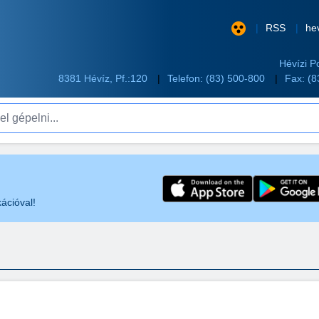
RSS
he
Hévízi P
8381 Hévíz, Pf.:120
Telefon:
(83) 500-800
Fax: (
pelni...
ációval!