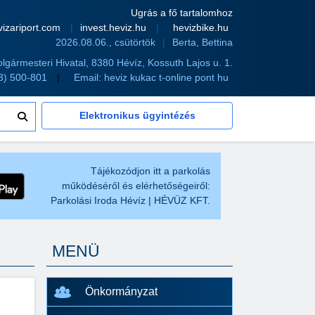
Ugrás a fő tartalomhoz
vizariport.com
invest.heviz.hu
hevizbike.hu
2026.08.06., csütörtök
Berta, Bettina
olgármesteri Hivatal, 8380 Hévíz, Kossuth Lajos u. 1.
83) 500-801
Email:
heviz kukac t-online pont hu
Elektronikus ügyintézés
Tájékozódjon itt a parkolás
működéséről és elérhetőségeiről:
Parkolási Iroda Hévíz | HÉVÜZ KFT.
MENÜ
Önkormányzat