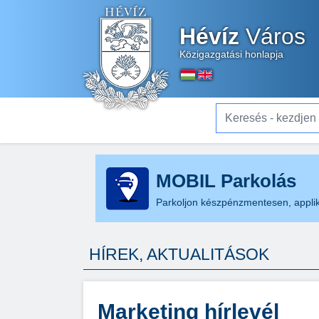
Hévíz
Város
Közigazgatási honlapja
Keresés - kezdjen el gé
MOBIL Parkolás
Parkoljon készpénzmentesen, applik
HÍREK, AKTUALITÁSOK
Marketing hírlevél