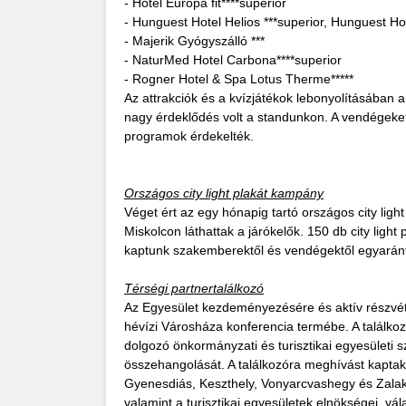
- Hotel Európa fit****superior
- Hunguest Hotel Helios ***superior, Hunguest H
- Majerik Gyógyszálló ***
- NaturMed Hotel Carbona****superior
- Rogner Hotel & Spa Lotus Therme*****
Az attrakciók és a kvízjátékok lebonyolításában a
nagy érdeklődés volt a standunkon. A vendégeke
programok érdekelték.
Országos city light plakát kampány
Véget ért az egy hónapig tartó országos city l
Miskolcon láthattak a járókelők. 150 db city light
kaptunk szakemberektől és vendégektől egyarán
Térségi partnertalálkozó
Az Egyesület kezdeményezésére és aktív részvéte
hévízi Városháza konferencia termébe. A találko
dolgozó önkormányzati és turisztikai egyesületi s
összehangolását. A találkozóra meghívást kaptak
Gyenesdiás, Keszthely, Vonyarcvashegy és Zalak
valamint a turisztikai egyesületek elnökségei, v