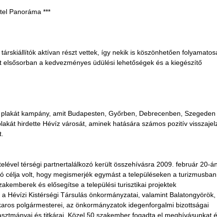
otel Panoráma ***
 társkiállítók aktívan részt vettek, így nekik is köszönhetően folyamato
t elsősorban a kedvezményes üdülési lehetőségek és a kiegészítő
ight plakát kampány, amit Budapesten, Győrben, Debrecenben, Szegeden
 plakát hirdette Hévíz városát, aminek hatására számos pozitív visszajel
t.
lével térségi partnertalálkozó került összehívásra 2009. február 20-á
zó célja volt, hogy megismerjék egymást a településeken a turizmusban
zakemberek és elősegítse a települési turisztikai projektek
 a Hévízi Kistérségi Társulás önkormányzatai, valamint Balatongyörök,
aros polgármesterei, az önkormányzatok idegenforgalmi bizottságai
álasztmányai és titkárai. Közel 50 szakember fogadta el meghívásunkat 