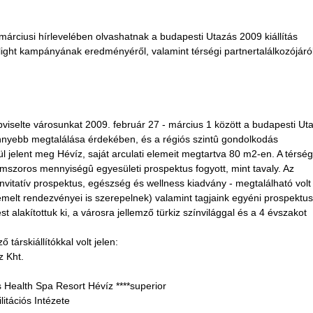
árciusi hírlevelében olvashatnak a budapesti Utazás 2009 kiállítás
y light kampányának eredményéről, valamint térségi partnertalálkozójáról
viselte városunkat 2009. február 27 - március 1 között a budapesti Ut
könnyebb megtalálása érdekében, és a régiós szintû gondolkodás
l jelent meg Hévíz, saját arculati elemeit megtartva 80 m2-en. A térség
omszoros mennyiségû egyesületi prospektus fogyott, mint tavaly. Az
invitatív prospektus, egészség és wellness kiadvány - megtalálható volt
emelt rendezvényei is szerepelnek) valamint tagjaink egyéni prospektusa
 alakítottuk ki, a városra jellemző türkiz színvilággal és a 4 évszakot
társkiállítókkal volt jelen:
 Kht.
 Health Spa Resort Hévíz ****superior
itációs Intézete