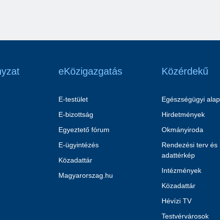
yzat
eKözigazgatás
Közérdekű
E-testület
Egészségügyi alap
E-bizottság
Hirdetmények
Egyeztető fórum
Okmányiroda
E-ügyintézés
Rendezési terv és
adattérkép
Közadattár
Intézmények
Magyarorszag.hu
Közadattár
Hévízi TV
Testvérvárosok