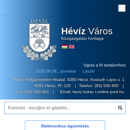
Me
Hévíz
Város
Közigazgatási honlapja
Ugrás a fő tartalomhoz
2026.08.08., szombat
László
Hévízi Polgármesteri Hivatal, 8380 Hévíz, Kossuth Lajos u. 1.
8381 Hévíz, Pf.:120
Telefon:
(83) 500-800
Fax: (83) 500-801
Email:
heviz kukac t-online pont hu
Keresés - kezdjen el gépelni...
Elektronikus ügyintézés