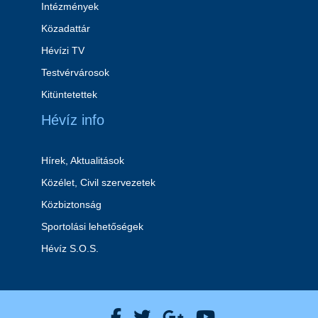
Intézmények
Közadattár
Hévízi TV
Testvérvárosok
Kitüntetettek
Hévíz info
Hírek, Aktualitások
Közélet, Civil szervezetek
Közbiztonság
Sportolási lehetőségek
Hévíz S.O.S.
Hévíz Város Facebook
Hévíz Város X
Hévíz Város Goog
Hévíz Város 