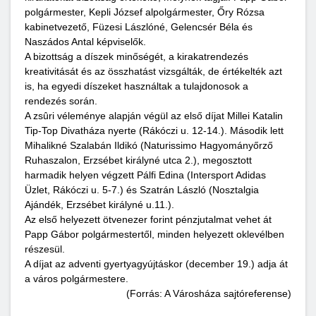
polgármester, Kepli József alpolgármester, Őry Rózsa
kabinetvezető, Füzesi Lászlóné, Gelencsér Béla és
Naszádos Antal képviselők.
A bizottság a díszek minőségét, a kirakatrendezés
kreativitását és az összhatást vizsgálták, de értékelték azt
is, ha egyedi díszeket használtak a tulajdonosok a
rendezés során.
A zsûri véleménye alapján végül az első díjat Millei Katalin
Tip-Top Divatháza nyerte (Rákóczi u. 12-14.). Második lett
Mihalikné Szalabán Ildikó (Naturissimo Hagyományőrző
Ruhaszalon, Erzsébet királyné utca 2.), megosztott
harmadik helyen végzett Pálfi Edina (Intersport Adidas
Üzlet, Rákóczi u. 5-7.) és Szatrán László (Nosztalgia
Ajándék, Erzsébet királyné u.11.).
Az első helyezett ötvenezer forint pénzjutalmat vehet át
Papp Gábor polgármestertől, minden helyezett oklevélben
részesül.
A díjat az adventi gyertyagyújtáskor (december 19.) adja át
a város polgármestere.
(Forrás: A Városháza sajtóreferense)