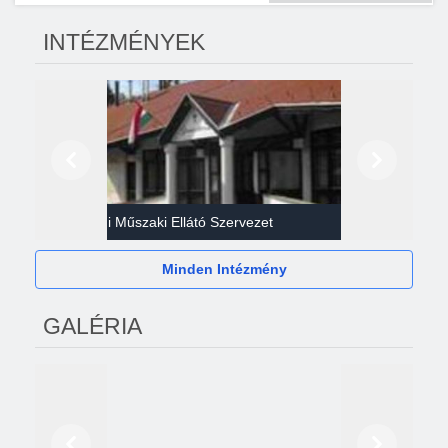
INTÉZMÉNYEK
Előző
Következő
Gazdasági Műszaki Ellátó Szervezet
Héví
Minden Intézmény
GALÉRIA