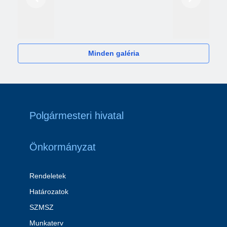
Előző
Következő
2024
Minden galéria
Polgármesteri hivatal
Önkormányzat
Rendeletek
Határozatok
SZMSZ
Munkaterv