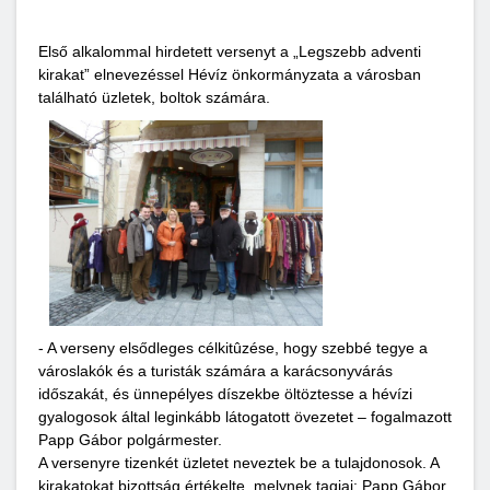
Első alkalommal hirdetett versenyt a „Legszebb adventi
kirakat” elnevezéssel Hévíz önkormányzata a városban
található üzletek, boltok számára.
- A verseny elsődleges célkitûzése, hogy szebbé tegye a
városlakók és a turisták számára a karácsonyvárás
időszakát, és ünnepélyes díszekbe öltöztesse a hévízi
gyalogosok által leginkább látogatott övezetet – fogalmazott
Papp Gábor polgármester.
A versenyre tizenkét üzletet neveztek be a tulajdonosok. A
kirakatokat bizottság értékelte, melynek tagjai: Papp Gábor