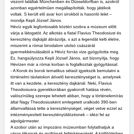
viszont találtak Münchenben és Düsseldorfban is, azokról
azonban egyértelmûen megállapították, hogy játékok
voltak. S került elő avar kori sírokból is hasonló lelet –
mondja Kepli József János.
Hévíz egyik legfontosabb köztéri szobra a múzeum előtt
várja a látogatót. Az alkotás a fiatal Flavius Theodosiust és
keresztény dajkáját ábrázolja, s azt a legendát kelti életre,
miszerint a római birodalom utolsó császárát
gyermekbénulásából a Hévíz forrás vize gyógyította meg.
Ez, hangsúlyozza Kepli József János, azt bizonyítja, hogy
Hévízen már a római korban is foglalkoztak gyógyítással.
- A Korok és borok tematikus sétaút igyekszik bemutatni a
történelmi távlatokon átívelő kereszténységet is, amelynek
itt van a kezdete, a keresztény dajkánál. Neki, Flavius
Theodosiusra gyerekkorában gyakorolt hatása révén,
valószínûleg szerepe lehetett abban, hogy a történelemírás
által Nagy Theodosiusként emlegetett uralkodó 390-ben
államvallássá tette a kereszténységet, véget vetve ezzel az
intézményesített keresztényüldözésnek – idézi fel az
alpolgármester.
A szobor után az impozáns múzeumban folytathatjuk a
város titkainak és múltjának feltérképezését. A kiállítótérben