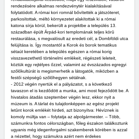
rendezésére alkalmas rendezvénytér kialakításával
folytatódott. A római kori romnál bővítették a játszóteret,
parkosítottak, méltó környezetet alakítottak ki a római
katona sírja körül, bekerült a projektbe a település 13.
században épült Árpád-kori templomának teljes körû
restaurálása, s megvalósult az eredeti cél, a Dombföldi utca
felújítása is. Így mostantól a Korok és borok tematikus
sétaút keretében a település egészen a római korig
visszavezethető történelmi emlékeit, régészeti leleteit,
köztük egy rejtélyes őzzel, valamint az évszázados egregyi
szőlőkultúrát is megismerhetik a látogatók, miközben a
festői szépségû szőlőhegyen sétálnak.
- 2012 végén nyertük el a pályázatot, s a következő
tavaszon el is kezdődött a munka, ami most fejeződött be. A
hivatalos átadás szeptember végén lesz, ekkor nyit a
múzeum is. A tárlat és tulajdonképpen az egész projekt
letûnt korok emlékét hirdeti, azt bizonyítva: Hévíznek is
komoly múltja van – folytatja az alpolgármester. – Több,
számunkra fontos célországban, főleg északon találkoztunk
ugyanis még idegenforgalmi szakemberek körében is azzal
a nézettel, hogy számukra azért nem érdekes