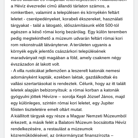
a Hévíz évezredei címû állandó tárlaton számos, a
romkertben, valamint a településen és környékén feltárt
leletet - cserépedényeket, korabeli ékszereket, használati
tárgyakat - talál a látogató, időszámításunk előtt 500-tól
egészen a késő római korig bezárólag. Egy külön teremben
pedig megtekinthető a múzeum udvarán feltárt római kori
rom rekonstruált látványterve. A területen ugyanis a
környék egyik jelentős császárkori településének
maradványait rejti magában a föld, amely csaknem négy
évszázadon át lakott volt.
- A villa rusticákat jellemzően a leszerelt katonák nemesi
adományként kapták, ezekben laktak, gazdálkodtak és
vallási szertartásokat is rendeztek. Célunk, hogy az itt talált
leletek alapján bebizonyítsuk: a római korban a katonák
gyógyulni jöttek Hévízre – sorolja Kepli József János, majd
egy különleges, szintén római kori leletet, egy Jupiter
főisten tiszteletére emelt oltárt mutat.
A kiállított tárgyak egy része a Magyar Nemzeti Múzeumból
érkezett, a másik felét a Balatoni Múzeum bocsátotta Hévíz
rendelkezésére, a restaulást a múzeumok
közremûködésével, az önkormányzat finanszírozta –