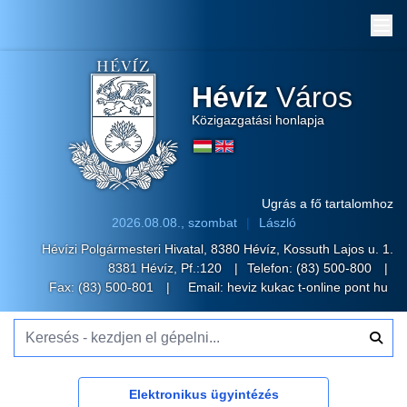
Me
Hévíz
Város
Közigazgatási honlapja
Ugrás a fő tartalomhoz
2026.08.08., szombat
László
Hévízi Polgármesteri Hivatal, 8380 Hévíz, Kossuth Lajos u. 1.
8381 Hévíz, Pf.:120
Telefon:
(83) 500-800
Fax: (83) 500-801
Email:
heviz kukac t-online pont hu
Keresés - kezdjen el gépelni...
Elektronikus ügyintézés