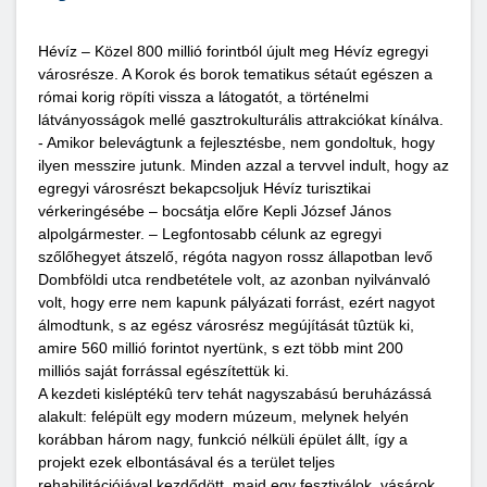
Hévíz – Közel 800 millió forintból újult meg Hévíz egregyi
városrésze. A Korok és borok tematikus sétaút egészen a
római korig röpíti vissza a látogatót, a történelmi
látványosságok mellé gasztrokulturális attrakciókat kínálva.
- Amikor belevágtunk a fejlesztésbe, nem gondoltuk, hogy
ilyen messzire jutunk. Minden azzal a tervvel indult, hogy az
egregyi városrészt bekapcsoljuk Hévíz turisztikai
vérkeringésébe – bocsátja előre Kepli József János
alpolgármester. – Legfontosabb célunk az egregyi
szőlőhegyet átszelő, régóta nagyon rossz állapotban levő
Dombföldi utca rendbetétele volt, az azonban nyilvánvaló
volt, hogy erre nem kapunk pályázati forrást, ezért nagyot
álmodtunk, s az egész városrész megújítását tûztük ki,
amire 560 millió forintot nyertünk, s ezt több mint 200
milliós saját forrással egészítettük ki.
A kezdeti kisléptékû terv tehát nagyszabású beruházássá
alakult: felépült egy modern múzeum, melynek helyén
korábban három nagy, funkció nélküli épület állt, így a
projekt ezek elbontásával és a terület teljes
rehabilitációjával kezdődött, majd egy fesztiválok, vásárok