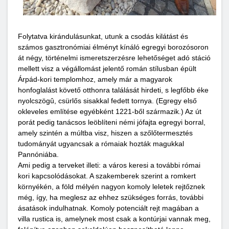
Folytatva kirándulásunkat, utunk a csodás kilátást és
számos gasztronómiai élményt kínáló egregyi borozósoron
át négy, történelmi ismeretszerzésre lehetőséget adó stáció
mellett visz a végállomást jelentő román stílusban épült
Árpád-kori templomhoz, amely már a magyarok
honfoglalást követő otthonra találását hirdeti, s legfőbb éke
nyolcszögû, csürlős sisakkal fedett tornya. (Egregy első
okleveles említése egyébként 1221-ből származik.) Az út
porát pedig tanácsos leöblíteni némi jófajta egregyi borral,
amely szintén a múltba visz, hiszen a szőlőtermesztés
tudományát ugyancsak a rómaiak hozták magukkal
Pannóniába.
Ami pedig a terveket illeti: a város keresi a további római
kori kapcsolódásokat. A szakemberek szerint a romkert
környékén, a föld mélyén nagyon komoly leletek rejtőznek
még, így, ha meglesz az ehhez szükséges forrás, további
ásatások indulhatnak. Komoly potenciált rejt magában a
villa rustica is, amelynek most csak a kontúrjai vannak meg,