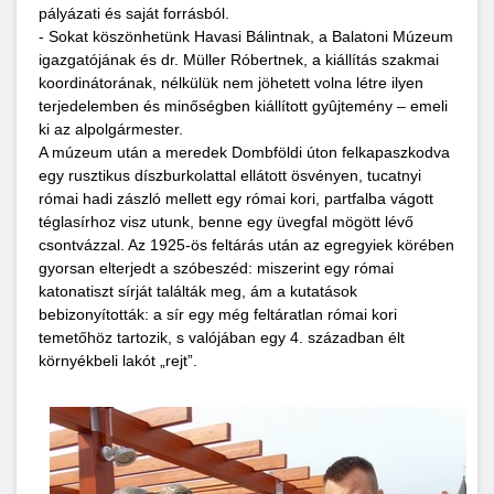
pályázati és saját forrásból.
- Sokat köszönhetünk Havasi Bálintnak, a Balatoni Múzeum
igazgatójának és dr. Müller Róbertnek, a kiállítás szakmai
koordinátorának, nélkülük nem jöhetett volna létre ilyen
terjedelemben és minőségben kiállított gyûjtemény – emeli
ki az alpolgármester.
A múzeum után a meredek Dombföldi úton felkapaszkodva
egy rusztikus díszburkolattal ellátott ösvényen, tucatnyi
római hadi zászló mellett egy római kori, partfalba vágott
téglasírhoz visz utunk, benne egy üvegfal mögött lévő
csontvázzal. Az 1925-ös feltárás után az egregyiek körében
gyorsan elterjedt a szóbeszéd: miszerint egy római
katonatiszt sírját találták meg, ám a kutatások
bebizonyították: a sír egy még feltáratlan római kori
temetőhöz tartozik, s valójában egy 4. században élt
környékbeli lakót „rejt”.