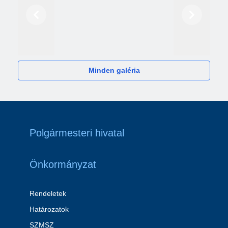
Előző
Következő
2024
Minden galéria
Polgármesteri hivatal
Önkormányzat
Rendeletek
Határozatok
SZMSZ