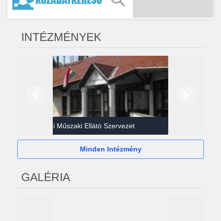
INTÉZMÉNYEK
Előző
Következő
Gazdasági Műszaki Ellátó Szervezet
Héví
Minden Intézmény
GALÉRIA