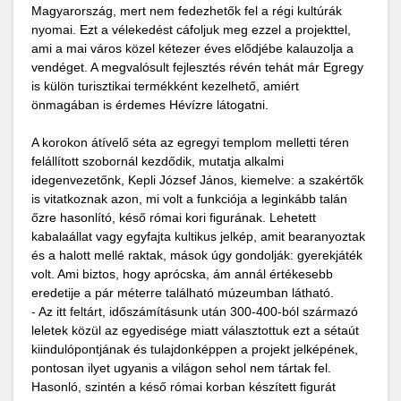
Magyarország, mert nem fedezhetők fel a régi kultúrák
nyomai. Ezt a vélekedést cáfoljuk meg ezzel a projekttel,
ami a mai város közel kétezer éves elődjébe kalauzolja a
vendéget. A megvalósult fejlesztés révén tehát már Egregy
is külön turisztikai termékként kezelhető, amiért
önmagában is érdemes Hévízre látogatni.
A korokon átívelő séta az egregyi templom melletti téren
felállított szobornál kezdődik, mutatja alkalmi
idegenvezetőnk, Kepli József János, kiemelve: a szakértők
is vitatkoznak azon, mi volt a funkciója a leginkább talán
őzre hasonlító, késő római kori figurának. Lehetett
kabalaállat vagy egyfajta kultikus jelkép, amit bearanyoztak
és a halott mellé raktak, mások úgy gondolják: gyerekjáték
volt. Ami biztos, hogy aprócska, ám annál értékesebb
eredetije a pár méterre található múzeumban látható.
- Az itt feltárt, időszámításunk után 300-400-ból származó
leletek közül az egyedisége miatt választottuk ezt a sétaút
kiindulópontjának és tulajdonképpen a projekt jelképének,
pontosan ilyet ugyanis a világon sehol nem tártak fel.
Hasonló, szintén a késő római korban készített figurát