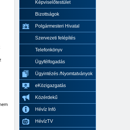
Képviselőtestület
Bizottságok
Polgármesteri Hivatal
Szervezeti felépítés
 
Telefonkönyv
 
Ügyfélfogadás
Ügyintézés /Nyomtatványok
eKözigazgatás
Közérdekű
nem 
Hévíz Infó
HévízTV