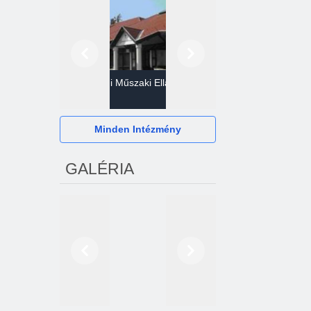
Előző
Következő
Gazdasági Műszaki Ellátó
Szervezet
Hévízi Televízió Kft.
Minden Intézmény
GALÉRIA
Előző
Következő
2024. októberétől