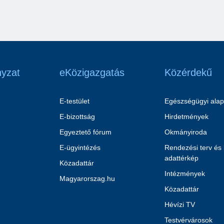
yzat
eKözigazgatás
Közérdekű
E-testület
Egészségügyi alap
E-bizottság
Hirdetmények
Egyeztető fórum
Okmányiroda
E-ügyintézés
Rendezési terv és
adattérkép
Közadattár
Intézmények
Magyarorszag.hu
Közadattár
Hévízi TV
Testvérvárosok