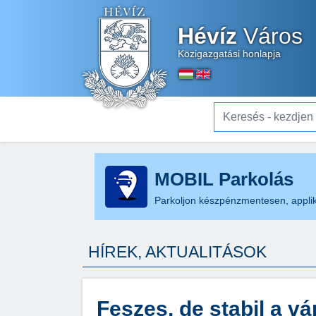
Hévíz
Város
Közigazgatási honlapja
Keresés - kezdjen el gé
MOBIL Parkolás
Parkoljon készpénzmentesen, applik
HÍREK, AKTUALITÁSOK
Feszes, de stabil a v