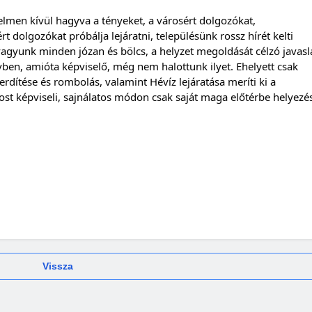
lmen kívül hagyva a tényeket, a városért dolgozókat, 
t dolgozókat próbálja lejáratni, településünk rossz hírét kelti 
vagyunk minden józan és bölcs, a helyzet megoldását célzó javasla
ben, amióta képviselő, még nem halottunk ilyet. Ehelyett csak 
erdítése és rombolás, valamint Hévíz lejáratása meríti ki a 
st képviseli, sajnálatos módon csak saját maga előtérbe helyezés
Vissza