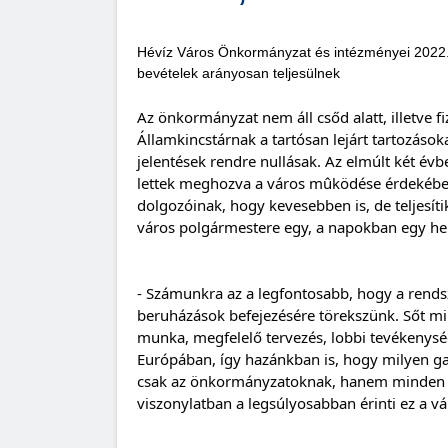
Hévíz Város Önkormányzat és intézményei 2022. é
bevételek arányosan teljesülnek
Az önkormányzat nem áll csőd alatt, illetve fiz
Államkincstárnak a tartósan lejárt tartozások
jelentések rendre nullásak. Az elmúlt két évb
lettek meghozva a város mûködése érdekében
dolgozóinak, hogy kevesebben is, de teljesítik
város polgármestere egy, a napokban egy hel
- Számunkra az a legfontosabb, hogy a rendsz
beruházások befejezésére törekszünk. Sőt mint
munka, megfelelő tervezés, lobbi tevékenység
Európában, így hazánkban is, hogy milyen ga
csak az önkormányzatoknak, hanem minden vá
viszonylatban a legsúlyosabban érinti ez a v