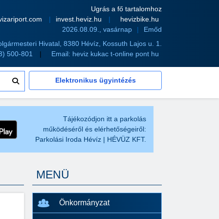
Ugrás a fő tartalomhoz
vizariport.com
invest.heviz.hu
hevizbike.hu
2026.08.09., vasárnap
Emőd
olgármesteri Hivatal, 8380 Hévíz, Kossuth Lajos u. 1.
83) 500-801
Email:
heviz kukac t-online pont hu
Elektronikus ügyintézés
Tájékozódjon itt a parkolás
működéséről és elérhetőségeiről:
Parkolási Iroda Hévíz | HÉVÜZ KFT.
MENÜ
Önkormányzat