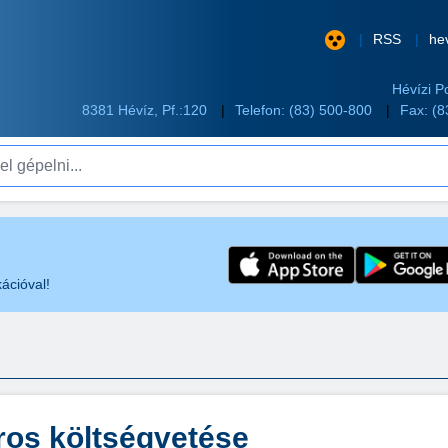
RSS
he
Hévízi P
8381 Hévíz, Pf.:120
Telefon:
(83) 500-800
Fax: (
pelni...
ációval!
áros költségvetése