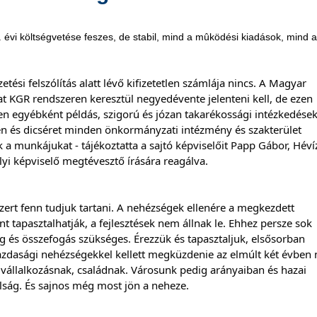
vi költségvetése feszes, de stabil, mind a mûködési kiadások, mind a
etési felszólítás alatt lévő kifizetetlen számlája nincs. A Magyar 
at KGR rendszeren keresztül negyedévente jelenteni kell, de ezen 
en egyébként példás, szigorú és józan takarékossági intézkedések
 és dicséret minden önkormányzati intézmény és szakterület 
 a munkájukat - tájékoztatta a sajtó képviselőit Papp Gábor, Hévíz
yi képviselő megtévesztő írására reagálva.
ert fenn tudjuk tartani. A nehézségek ellenére a megkezdett 
 tapasztalhatják, a fejlesztések nem állnak le. Ehhez persze sok 
 és összefogás szükséges. Érezzük és tapasztaljuk, elsősorban 
zdasági nehézségekkel kellett megküzdenie az elmúlt két évben 
llalkozásnak, családnak. Városunk pedig arányaiban és hazai 
álság. És sajnos még most jön a neheze.