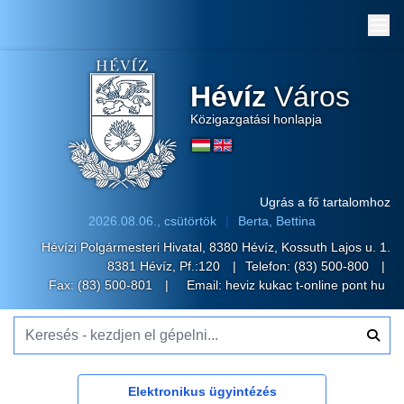
Me
Hévíz
Város
Közigazgatási honlapja
Ugrás a fő tartalomhoz
2026.08.06., csütörtök
Berta, Bettina
Hévízi Polgármesteri Hivatal, 8380 Hévíz, Kossuth Lajos u. 1.
8381 Hévíz, Pf.:120
Telefon:
(83) 500-800
Fax: (83) 500-801
Email:
heviz kukac t-online pont hu
Keresés - kezdjen el gépelni...
Elektronikus ügyintézés