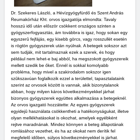
Dr. Szekeres László, a Hévízgyógyfürdő és Szent András
Reumakórház Kht. orvos igazgatója elmondta: Tavaly
hosszú idő után először csökkent országos szinten a
gyógyszerfogyasztás, ám továbbra is igaz, hogy sokan egy
egyszerû fejfájás, egy kisebb görcs, vagy rosszullét esetén
is rögtön gyógyszerek után nyúlnak. A betegek sokszor azt
sem tudják, mit tartalmaznak ezek a szerek, és hogy
például nem lehet-e baj abból, ha megszokott gyógyszereik
mellett szedik be őket. Ennél is sokkal komolyabb
probléma, hogy mivel a szakirodalom sokszor igen
szûkszavúan foglalkozik ezzel a területtel, tapasztalataink
szerint az orvosok között is vannak, akik bizonytalanok
abban, hogy milyen káros következményekkel járhat
bizonyos gyógyszerek együttes alkalmazása a betegeknél.
Az orvos igazgató hozzátette: Az egyes gyógyszerek
egyidejû használata csökkentheti a hatékonyságukat, illetve
olyan mellékhatásokat is okozhat, amelyek egyébként
rejtve maradnának. Mindez könnyen a beteg állapotának
romlásához vezethet, és ha az okokat nem derítik fel
megfelelő időben, súlyos következményekkel is járhat.