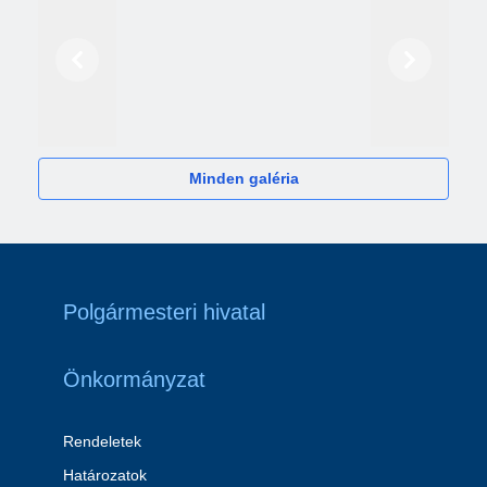
Előző
Következő
2024
Minden galéria
Polgármesteri hivatal
Önkormányzat
Rendeletek
Határozatok