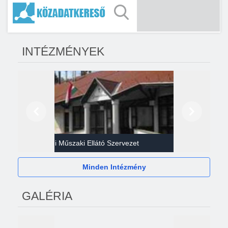
INTÉZMÉNYEK
Előző
Következő
Gazdasági Műszaki Ellátó Szervezet
Héví
Minden Intézmény
GALÉRIA