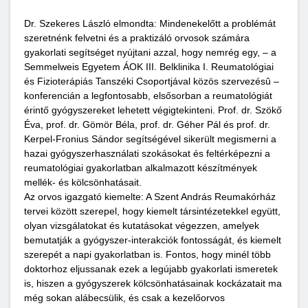
Dr. Szekeres László elmondta: Mindenekelőtt a problémát
szeretnénk felvetni és a praktizáló orvosok számára
gyakorlati segítséget nyújtani azzal, hogy nemrég egy, – a
Semmelweis Egyetem ÁOK III. Belklinika I. Reumatológiai
és Fizioterápiás Tanszéki Csoportjával közös szervezésû –
konferencián a legfontosabb, elsősorban a reumatológiát
érintő gyógyszereket lehetett végigtekinteni. Prof. dr. Szökő
Éva, prof. dr. Gömör Béla, prof. dr. Géher Pál és prof. dr.
Kerpel-Fronius Sándor segítségével sikerült megismerni a
hazai gyógyszerhasználati szokásokat és feltérképezni a
reumatológiai gyakorlatban alkalmazott készítmények
mellék- és kölcsönhatásait.
Az orvos igazgató kiemelte: A Szent András Reumakórház
tervei között szerepel, hogy kiemelt társintézetekkel együtt,
olyan vizsgálatokat és kutatásokat végezzen, amelyek
bemutatják a gyógyszer-interakciók fontosságát, és kiemelt
szerepét a napi gyakorlatban is. Fontos, hogy minél több
doktorhoz eljussanak ezek a legújabb gyakorlati ismeretek
is, hiszen a gyógyszerek kölcsönhatásainak kockázatait ma
még sokan alábecsülik, és csak a kezelőorvos