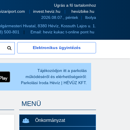
Ugrás a fő tartalomhoz
vizariport.com
invest.heviz.hu
hevizbike.hu
2026.08.07., péntek
Ibolya
olgármesteri Hivatal, 8380 Hévíz, Kossuth Lajos u. 1.
83) 500-801
Email:
heviz kukac t-online pont hu
Elektronikus ügyintézés
Tájékozódjon itt a parkolás
működéséről és elérhetőségeiről:
Parkolási Iroda Hévíz | HÉVÜZ KFT.
MENÜ
Önkormányzat