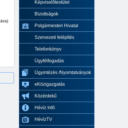
Képviselőtestület
Bizottságok
háza)
Polgármesteri Hivatal
Szervezeti felépítés
Telefonkönyv
Ügyfélfogadás
Ügyintézés /Nyomtatványok
eKözigazgatás
Közérdekű
Hévíz Infó
HévízTV