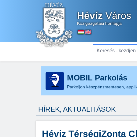
Hévíz
Város
Közigazgatási honlapja
Keresés - kezdjen el gé
MOBIL Parkolás
Parkoljon készpénzmentesen, applik
HÍREK, AKTUALITÁSOK
Héviz TérségiZonta C