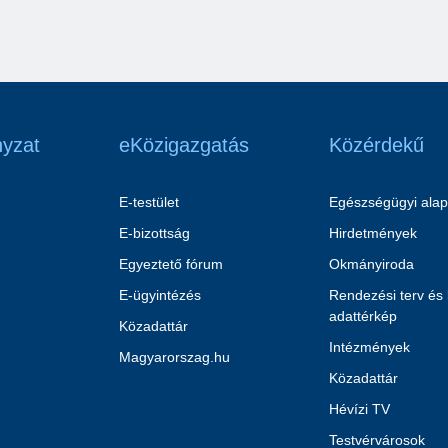
yzat
eKözigazgatás
Közérdekű
E-testület
Egészségügyi alap
E-bizottság
Hirdetmények
Egyeztető fórum
Okmányiroda
E-ügyintézés
Rendezési terv és
adattérkép
Közadattár
Intézmények
Magyarorszag.hu
Közadattár
Hévízi TV
Testvérvárosok