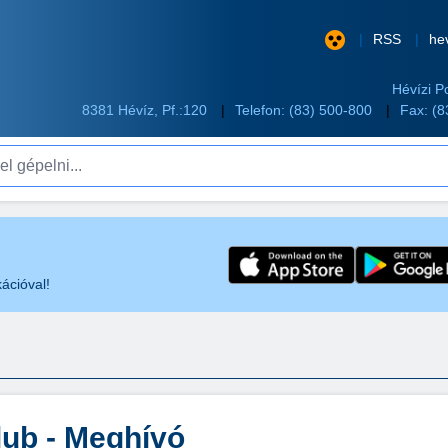
RSS
he
Hévízi P
8381 Hévíz, Pf.:120
Telefon:
(83) 500-800
Fax: (
pelni...
ációval!
lub - Meghívó