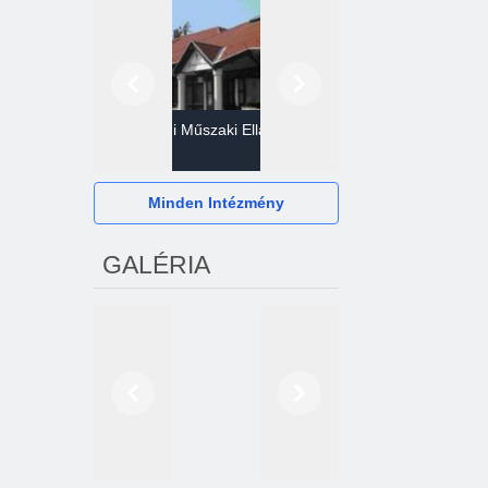
Előző
Következő
Gazdasági Műszaki Ellátó
Szervezet
Hévízi Televízió Kft.
Minden Intézmény
GALÉRIA
Előző
Következő
2024. októberétől