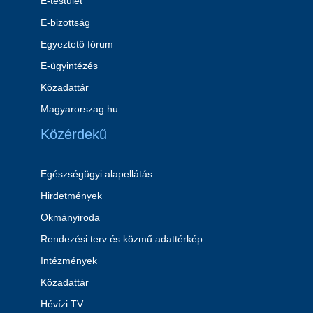
E-testület
E-bizottság
Egyeztető fórum
E-ügyintézés
Közadattár
Magyarorszag.hu
Közérdekű
Egészségügyi alapellátás
Hirdetmények
Okmányiroda
Rendezési terv és közmű adattérkép
Intézmények
Közadattár
Hévízi TV