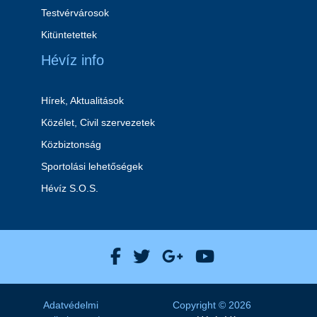
Testvérvárosok
Kitüntetettek
Hévíz info
Hírek, Aktualitások
Közélet, Civil szervezetek
Közbiztonság
Sportolási lehetőségek
Hévíz S.O.S.
Hévíz Város Facebook
Hévíz Város X
Hévíz Város Goog
Hévíz Város 
Adatvédelmi
Copyright © 2026