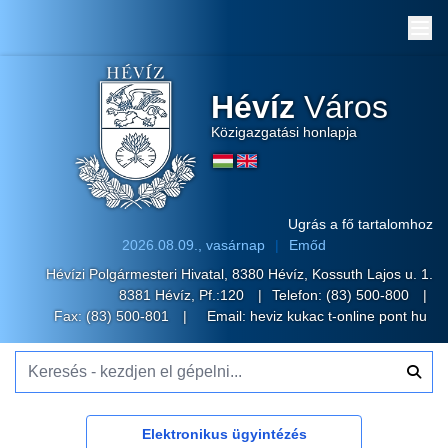
Me
Hévíz
Város
Közigazgatási honlapja
Ugrás a fő tartalomhoz
2026.08.09., vasárnap
Emőd
Hévízi Polgármesteri Hivatal, 8380 Hévíz, Kossuth Lajos u. 1.
8381 Hévíz, Pf.:120
Telefon:
(83) 500-800
Fax: (83) 500-801
Email:
heviz kukac t-online pont hu
Keresés - kezdjen el gépelni...
Elektronikus ügyintézés