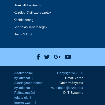
Hírek, Aktualitások
Közélet, Civil szervezetek
Közbiztonság
Sportolási lehetőségek
Hévíz S.O.S.
Hévíz Város Facebook
Hévíz Város X
Hévíz Város Goog
Hévíz Város 
Adatvédelmi
Copyright © 2026
nyilatkozat
Hévíz Város
Akadálymentesítési
Önkormányzata
nyilatkozat
Az oldalt fejlesztette a
Felhasználási
DnT Systems
feltételek
Impresszum