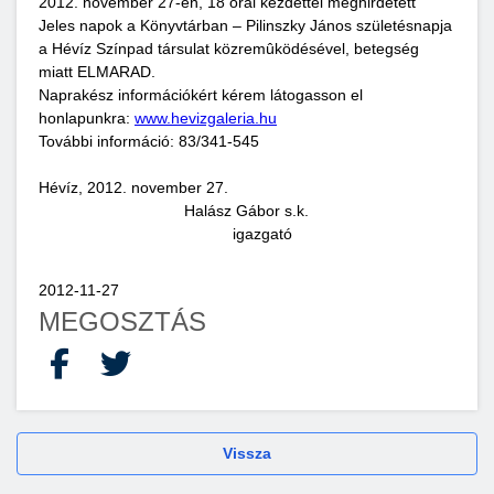
2012. november 27-én, 18 órai kezdettel meghirdetett
Jeles napok a Könyvtárban – Pilinszky János születésnapja
a Hévíz Színpad társulat közremûködésével, betegség
miatt ELMARAD.
Naprakész információkért kérem látogasson el
honlapunkra:
www.hevizgaleria.hu
További információ: 83/341-545
Hévíz, 2012. november 27.
Halász Gábor s.k.
igazgató
2012-11-27
MEGOSZTÁS
Facebook
X
Vissza