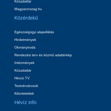
Közadattár
Magyarorszag.hu
Közérdekű
Egészségügyi alapellátás
Hirdetmények
Okmányiroda
Rendezési terv és közmű adattérkép
Intézmények
Közadattár
Hévízi TV
Testvérvárosok
Kitüntetettek
Hévíz info