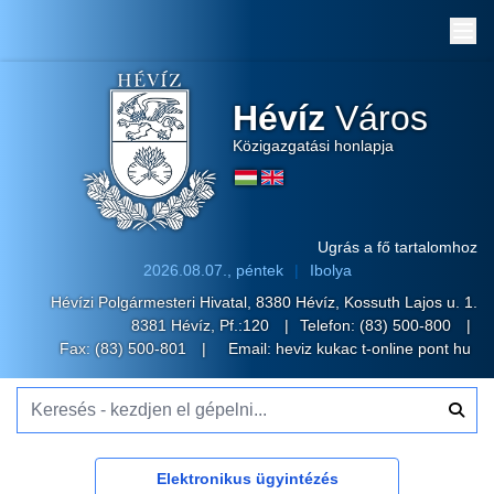
Me
Hévíz
Város
Közigazgatási honlapja
Ugrás a fő tartalomhoz
2026.08.07., péntek
Ibolya
Hévízi Polgármesteri Hivatal, 8380 Hévíz, Kossuth Lajos u. 1.
8381 Hévíz, Pf.:120
Telefon:
(83) 500-800
Fax: (83) 500-801
Email:
heviz kukac t-online pont hu
Keresés - kezdjen el gépelni...
Elektronikus ügyintézés