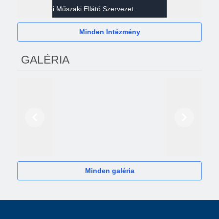
Gazdasági Műszaki Ellátó Szervezet
Héví
Minden Intézmény
GALÉRIA
Előző
Következő
2024
Minden galéria