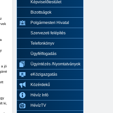
Képviselőtestület
Bizottságok
íz
Polgármesteri Hivatal
rvek
Szervezeti felépítés
 a
Telefonkönyv
gy
Ügyfélfogadás
Ügyintézés /Nyomtatványok
 a jó
rgáné
eKözigazgatás
ett
Közérdekű
Hévíz Infó
ogy
t ki,
HévízTV