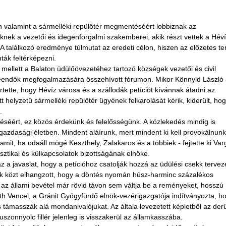
n valamint a sármelléki repülőtér megmentéséért lobbiznak az
knek a vezetői és idegenforgalmi szakemberei, akik részt vettek a Hév
 találkozó eredménye túlmutat az eredeti célon, hiszen az előzetes te
ták feltérképezni.
mellett a Balaton üdülőövezetéhez tartozó községek vezetői és civil
s teendők megfogalmazására összehívott fórumon. Mikor Könnyid László
ette, hogy Hévíz városa és a szállodák petíciót kívánnak átadni az
helyzetû sármelléki repülőtér ügyének felkarolását kérik, kiderült, ho
.
éséért, ez közös érdekünk és felelősségünk. A közlekedés mindig is
azdasági életben. Mindent aláírunk, mert mindent ki kell provokálnunk
it, ha odaáll mögé Keszthely, Zalakaros és a többiek - fejtette ki Va
sztikai és külkapcsolatok bizottságának elnöke.
 a javaslat, hogy a petícióhoz csatolják hozzá az üdülési csekk tervez
ok közt elhangzott, hogy a döntés nyomán húsz-harminc százalékos
y az állami bevétel már rövid távon sem váltja be a reményeket, hosszú
áth Vencel, a Gránit Gyógyfürdő elnök-vezérigazgatója indítványozta, h
ámasszák alá mondanivalójukat. Az általa levezetett képletből az derül
szonnyolc fillér jelenleg is visszakerül az államkasszába.