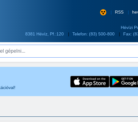
RSS
he
Hévízi P
8381 Hévíz, Pf.:120
Telefon:
(83) 500-800
Fax: (
pelni...
ációval!