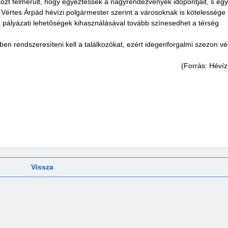
közt felmerült, hogy egyeztessék a nagyrendezvények időpontjait, s e
 Vértes Árpád hévízi polgármester szerint a városoknak is kötelessége
a pályázati lehetőségek kihasználásával tovább színesedhet a térség
őben rendszeresíteni kell a találkozókat, ezért idegenforgalmi szezon v
(Forrás: Hévíz
Vissza