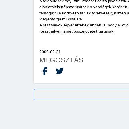
A települések együttmûködését célzó javaslatok 
ajánlatait is népszerûsítsék a vendégek körében.
támogatni a környező falvak törekvéseit, hiszen 
idegenforgalmi kínálata.
A résztvevők egyet értettek abban is, hogy a jöv
Keszthelyen ismét összejövetelt tartanak.
2009-02-21
MEGOSZTÁS
Facebook
X