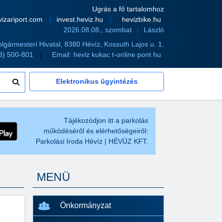
Ugrás a fő tartalomhoz
vizariport.com
invest.heviz.hu
hevizbike.hu
2026.08.08., szombat
László
olgármesteri Hivatal, 8380 Hévíz, Kossuth Lajos u. 1.
83) 500-801
Email:
heviz kukac t-online pont hu
Elektronikus ügyintézés
Tájékozódjon itt a parkolás
működéséről és elérhetőségeiről:
Parkolási Iroda Hévíz | HÉVÜZ KFT.
MENÜ
Önkormányzat