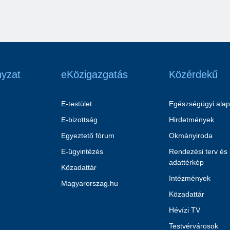
yzat
eKözigazgatás
Közérdekű
E-testület
Egészségügyi alap
E-bizottság
Hirdetmények
Egyeztető fórum
Okmányiroda
E-ügyintézés
Rendezési terv és
adattérkép
Közadattár
Intézmények
Magyarorszag.hu
Közadattár
Hévízi TV
Testvérvárosok