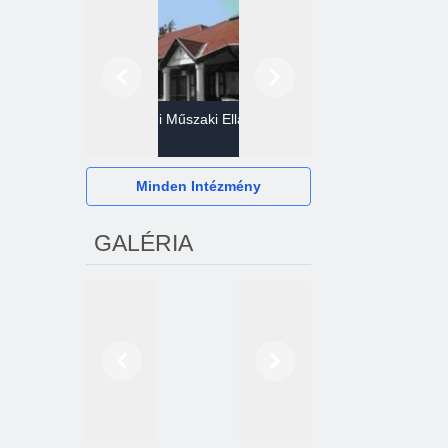
Előző
Következő
Gazdasági Műszaki Ellátó
Szervezet
Hévízi Televízió Kft.
Minden Intézmény
GALÉRIA
Előző
Következő
2024. októberétől