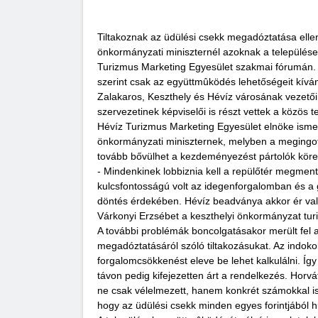
Tiltakoznak az üdülési csekk megadóztatása elle
önkormányzati miniszternél azoknak a települése
Turizmus Marketing Egyesület szakmai fórumán. A
szerint csak az együttmûködés lehetőségeit kíván
Zalakaros, Keszthely és Hévíz városának vezetői 
szervezetinek képviselői is részt vettek a közö
Hévíz Turizmus Marketing Egyesület elnöke ismert
önkormányzati miniszternek, melyben a megingott 
tovább bővülhet a kezdeményezést pártolók köre
- Mindenkinek lobbiznia kell a repülőtér megment
kulcsfontosságú volt az idegenforgalomban és a g
döntés érdekében. Hévíz beadványa akkor ér valam
Várkonyi Erzsébet a keszthelyi önkormányzat turi
A további problémák boncolgatásakor merült fel az
megadóztatásáról szóló tiltakozásukat. Az indok
forgalomcsökkenést eleve be lehet kalkulálni. Íg
távon pedig kifejezetten árt a rendelkezés. Horv
ne csak vélelmezett, hanem konkrét számokkal is t
hogy az üdülési csekk minden egyes forintjából hu