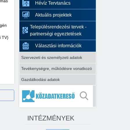
gymás
Hévíz Tervtanács
Aktuális projektek
égén
Településrendezési tervek -
partnerségi egyeztetések
i TV)
Választási információk
Szervezeti és személyzeti adatok
Tevékenységre, működésre vonatkozó
Gazdálkodási adatok
INTÉZMÉNYEK