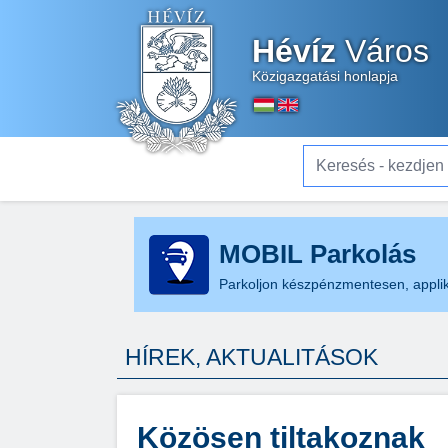
Hévíz
Város
Közigazgatási honlapja
Keresés - kezdjen el gé
MOBIL Parkolás
Parkoljon készpénzmentesen, applik
HÍREK, AKTUALITÁSOK
Közösen tiltakoznak