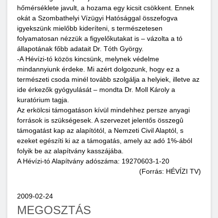
hőmérséklete javult, a hozama egy kicsit csökkent. Ennek
okát a Szombathelyi Vízügyi Hatósággal összefogva
igyekszünk mielőbb kideríteni, s természetesen
folyamatosan nézzük a figyelőkutakat is – vázolta a tó
állapotának főbb adatait Dr. Tóth György.
-A Hévízi-tó közös kincsünk, melynek védelme
mindannyiunk érdeke. Mi azért dolgozunk, hogy ez a
természeti csoda minél tovább szolgálja a helyiek, illetve az
ide érkezők gyógyulását – mondta Dr. Moll Károly a
kuratórium tagja.
Az erkölcsi támogatáson kívül mindehhez persze anyagi
források is szükségesek. A szervezet jelentős összegû
támogatást kap az alapítótól, a Nemzeti Civil Alaptól, s
ezeket egészíti ki az a támogatás, amely az adó 1%-ából
folyik be az alapítvány kasszájába.
A Hévízi-tó Alapítvány adószáma: 19270603-1-20
(Forrás: HÉVÍZI TV)
2009-02-24
MEGOSZTÁS