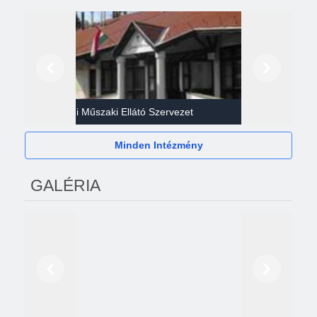
Előző
Következő
Gazdasági Műszaki Ellátó Szervezet
Héví
Minden Intézmény
GALÉRIA
Előző
Következő
2024