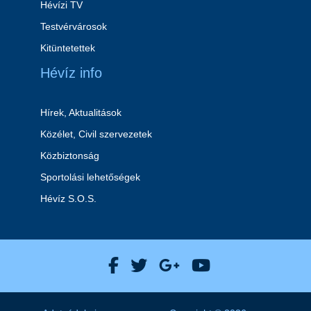
Hévízi TV
Testvérvárosok
Kitüntetettek
Hévíz info
Hírek, Aktualitások
Közélet, Civil szervezetek
Közbiztonság
Sportolási lehetőségek
Hévíz S.O.S.
Hévíz Város Facebook
Hévíz Város X
Hévíz Város Goog
Hévíz Város 