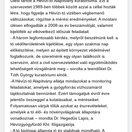
Ülést tartott a Hévízi-tó Alapítvány kuratóriuma. Ezt a
szervezetet 1989-ben többek között azzal a céllal hozták
létre, hogy figyelje a Hévízi-tó vizében végbemenő
változásokat, rögzítse a mérési eredményeket. A mostani
ülésen elfogadták a 2008-as év beszámolóját, valamint
kijelölték az elkövetkező időszak feladatait.
- A három legfontosabb kérdés, melyről beszélnünk kell: a
tó védőterületének kijelölése, egy olyan szakmai nap
előkészítése, melyen az épített környezet védelmével
foglalkozunk, de szeretnénk egy olyan találkozót is
szervezni, ahol a civil szervezetekkel való együttmûködés
lehetőségeit vizsgálnánk meg – sorolta a teendőket Dr.
Tóth György kuratóriumi elnök.
-A Hévízi-tó Alapítvány ellátja mindazokat a monitoring
feladatokat, amelyek a gyógyforrás vízhozamáról
tájékoztatnak bennünket. Ezért támogatjuk évről évre
jelentős összeggel a kutatásaikat, a méréseiket.
Folyamatosan várjuk tőlük azokat az észrevételeket,
amelyek a tó élő- és növényvilágának állapotára
vonatkoznak – mondta Dr. Hegedûs Lajos, a
Hévízgyógyfürdő Kht. főigazgatója.
- A tó biológiai állapota jó és stabilnak mondható. A