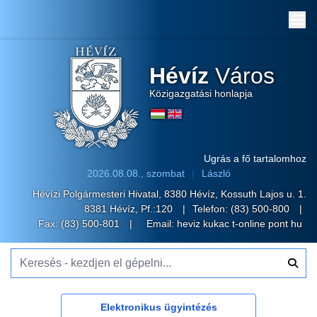
Me
Hévíz
Város
Közigazgatási honlapja
Ugrás a fő tartalomhoz
2026.08.08., szombat
László
Hévízi Polgármesteri Hivatal, 8380 Hévíz, Kossuth Lajos u. 1.
8381 Hévíz, Pf.:120
Telefon:
(83) 500-800
Fax: (83) 500-801
Email:
heviz kukac t-online pont hu
Keresés - kezdjen el gépelni...
Elektronikus ügyintézés