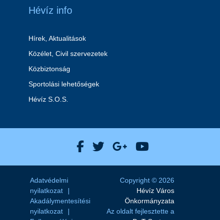
Hévíz info
Hírek, Aktualitások
Közélet, Civil szervezetek
Közbiztonság
Sportolási lehetőségek
Hévíz S.O.S.
Hévíz Város Facebook
Hévíz Város X
Hévíz Város Goog
Hévíz Város 
Adatvédelmi
Copyright © 2026
nyilatkozat
Hévíz Város
Akadálymentesítési
Önkormányzata
nyilatkozat
Az oldalt fejlesztette a