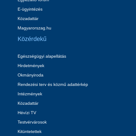
E-ügyintézés
Közadattár
Magyarorszag.hu
Közérdekű
Egészségügyi alapellátás
Hirdetmények
Okmányiroda
Rendezési terv és közmű adattérkép
Intézmények
Közadattár
Hévízi TV
Testvérvárosok
Kitüntetettek