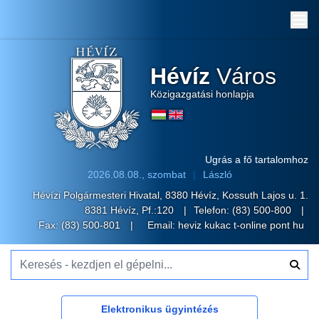
Me
Hévíz
Város
Közigazgatási honlapja
Ugrás a fő tartalomhoz
2026.08.08., szombat
László
Hévízi Polgármesteri Hivatal, 8380 Hévíz, Kossuth Lajos u. 1.
8381 Hévíz, Pf.:120
Telefon:
(83) 500-800
Fax: (83) 500-801
Email:
heviz kukac t-online pont hu
Keresés - kezdjen el gépelni...
Elektronikus ügyintézés