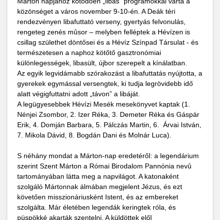
Márton napjához kötődően „libás” programokkal várta a
közönséget a város november 9-10-én. A Deák téri
rendezvényen libafuttató verseny, gyertyás felvonulás,
rengeteg zenés mûsor – melyben felléptek a Hévízen is
csillag születhet döntősei és a Hévíz Színpad Társulat - és
természetesen a naphoz kötőtő gasztronómiai
különlegességek, libasült, újbor szerepelt a kínálatban.
Az egyik legvidámabb szórakozást a libafuttatás nyújtotta, a
gyerekek egymással versengtek, ki tudja legrövidebb idő
alatt végigfuttatni adott „távon” a libáját.
A legügyesebbek Hévízi Mesék mesekönyvet kaptak (1.
Nénjei Zsombor, 2. Izer Réka, 3. Demeter Réka és Gáspár
Erik, 4. Domján Barbara, 5. Pálczás Martin, 6. Árvai István,
7. Mikola Dávid, 8. Bogdán Dani és Molnár Luca).
S néhány mondat a Márton-nap eredetéről: a legendárium
szerint Szent Márton a Római Birodalom Pannónia nevû
tartományában látta meg a napvilágot. A katonaként
szolgáló Mártonnak álmában megjelent Jézus, és ezt
követően misszionáriusként Istent, és az embereket
szolgálta. Már életében legendák keringtek róla, és
püspökké akarták szentelni. A küldöttek elől