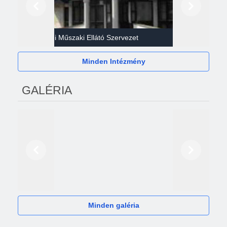
Előző
Következő
Gazdasági Műszaki Ellátó Szervezet
Héví
Minden Intézmény
GALÉRIA
Előző
Következő
2024
Minden galéria