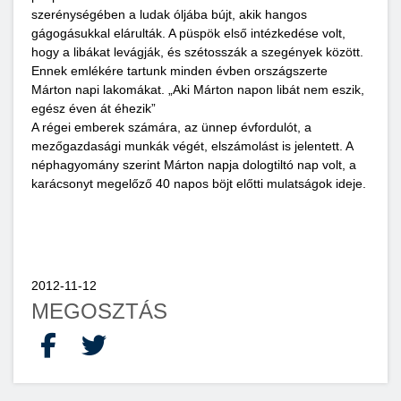
szerénységében a ludak óljába bújt, akik hangos
gágogásukkal elárulták. A püspök első intézkedése volt,
hogy a libákat levágják, és szétosszák a szegények között.
Ennek emlékére tartunk minden évben országszerte
Márton napi lakomákat. „Aki Márton napon libát nem eszik,
egész éven át éhezik”
A régei emberek számára, az ünnep évfordulót, a
mezőgazdasági munkák végét, elszámolást is jelentett. A
néphagyomány szerint Márton napja dologtiltó nap volt, a
karácsonyt megelőző 40 napos böjt előtti mulatságok ideje.
2012-11-12
MEGOSZTÁS
Facebook
X