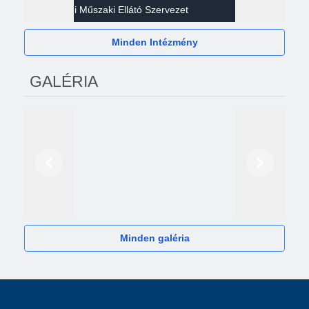
Gazdasági Műszaki Ellátó Szervezet
Héví
Minden Intézmény
GALÉRIA
Előző
Következő
2024
Minden galéria