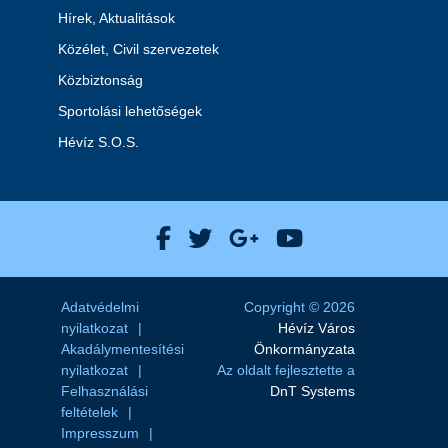
Hírek, Aktualitások
Közélet, Civil szervezetek
Közbiztonság
Sportolási lehetőségek
Hévíz S.O.S.
Hévíz Város Facebook
Hévíz Város X
Hévíz Város Goog
Hévíz Város 
Adatvédelmi
Copyright © 2026
nyilatkozat
Hévíz Város
Akadálymentesítési
Önkormányzata
nyilatkozat
Az oldalt fejlesztette a
Felhasználási
DnT Systems
feltételek
Impresszum