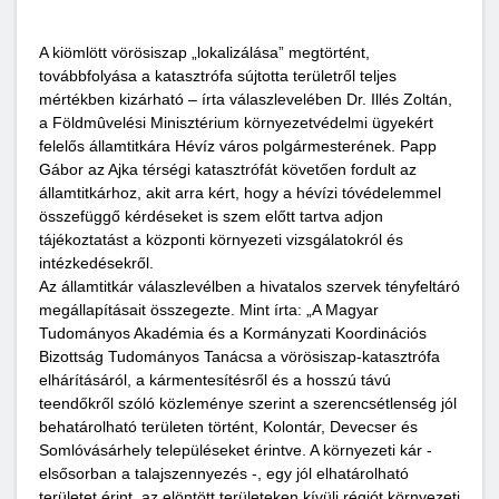
A kiömlött vörösiszap „lokalizálása” megtörtént,
továbbfolyása a katasztrófa sújtotta területről teljes
mértékben kizárható – írta válaszlevelében Dr. Illés Zoltán,
a Földmûvelési Minisztérium környezetvédelmi ügyekért
felelős államtitkára Hévíz város polgármesterének. Papp
Gábor az Ajka térségi katasztrófát követően fordult az
államtitkárhoz, akit arra kért, hogy a hévízi tóvédelemmel
összefüggő kérdéseket is szem előtt tartva adjon
tájékoztatást a központi környezeti vizsgálatokról és
intézkedésekről.
Az államtitkár válaszlevélben a hivatalos szervek tényfeltáró
megállapításait összegezte. Mint írta: „A Magyar
Tudományos Akadémia és a Kormányzati Koordinációs
Bizottság Tudományos Tanácsa a vörösiszap-katasztrófa
elhárításáról, a kármentesítésről és a hosszú távú
teendőkről szóló közleménye szerint a szerencsétlenség jól
behatárolható területen történt, Kolontár, Devecser és
Somlóvásárhely településeket érintve. A környezeti kár -
elsősorban a talajszennyezés -, egy jól elhatárolható
területet érint, az elöntött területeken kívüli régiót környezeti