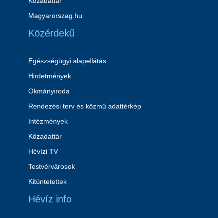
Közadattár
Magyarorszag.hu
Közérdekű
Egészségügyi alapellátás
Hirdetmények
Okmányiroda
Rendezési terv és közmű adattérkép
Intézmények
Közadattár
Hévízi TV
Testvérvárosok
Kitüntetettek
Hévíz info