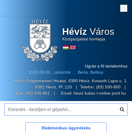
Me
Hévíz
Város
Közigazgatási honlapja
Ugrás a fő tartalomhoz
2026.08.06., csütörtök
Berta, Bettina
Hévízi Polgármesteri Hivatal, 8380 Hévíz, Kossuth Lajos u. 1.
8381 Hévíz, Pf.:120
Telefon:
(83) 500-800
Fax: (83) 500-801
Email:
heviz kukac t-online pont hu
Keresés - kezdjen el gépelni...
Elektronikus ügyintézés