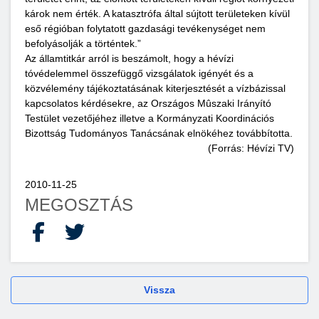
károk nem érték. A katasztrófa által sújtott területeken kívül
eső régióban folytatott gazdasági tevékenységet nem
befolyásolják a történtek.”
Az államtitkár arról is beszámolt, hogy a hévízi
tóvédelemmel összefüggő vizsgálatok igényét és a
közvélemény tájékoztatásának kiterjesztését a vízbázissal
kapcsolatos kérdésekre, az Országos Mûszaki Irányító
Testület vezetőjéhez illetve a Kormányzati Koordinációs
Bizottság Tudományos Tanácsának elnökéhez továbbította.
(Forrás: Hévízi TV)
2010-11-25
MEGOSZTÁS
Facebook
X
Vissza