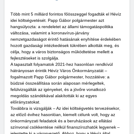
Több mint 5 milliárd forintos főösszeggel fogadták el Hévíz
idei költségvetését. Papp Gábor polgármester azt
hangsúlyozta: a rendeletet az állami támogatáspolitika
változása, valamint a koronavírus-járvány
nemzetgazdaságot érintő hatásának enyhítése érdekében
hozott gazdasági intézkedések tükrében alkották meg, és
célja, hogy a város biztonságos mûködtetése mellett a
fejlesztéseket is szolgálja.
A tapasztalt folyamatok 2021-hez hasonlóan rendkívül
hátrányosan érintik Hévíz Város Önkormányzatát –
fogalmazott Papp Gábor polgármester, hozzátéve: a
büdzsé összeállítása során alaposan mérlegeltek,
felülvizsgálták az igényeket, és a jövőre vonatkozó
megoldás szándékával alakították ki az egyes
előirányzatokat.
Továbbra is vizsgálják – Az idei költségvetés tervezésekor,
az előző évihez hasonlóan, kiemelt célunk volt, hogy az
önkormányzati feladatok és a beruházások az ellátási
színvonal csökkentése nélkül finanszírozhatók legyenek –
jelentette ki a városvezető. Ahhoz, hogy a Hévíz által