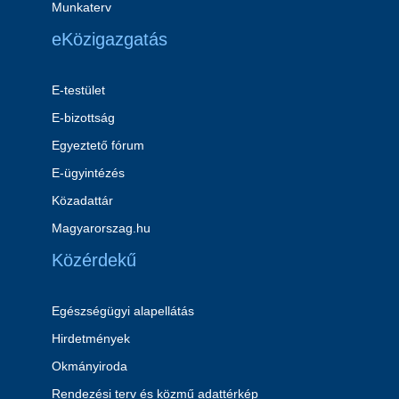
Munkaterv
eKözigazgatás
E-testület
E-bizottság
Egyeztető fórum
E-ügyintézés
Közadattár
Magyarorszag.hu
Közérdekű
Egészségügyi alapellátás
Hirdetmények
Okmányiroda
Rendezési terv és közmű adattérkép