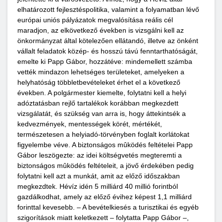
elhatározott fejlesztéspolitika, valamint a folyamatban lévő
európai uniós pályázatok megvalósítása reális cél
maradjon, az elkövetkező években is vizsgálni kell az
önkormányzat által kötelezően ellátandó, illetve az önként
vállalt feladatok közép- és hosszú távú fenntarthatóságát,
emelte ki Papp Gábor, hozzátéve: mindemellett számba
vették mindazon lehetséges területeket, amelyeken a
helyhatóság többletbevételeket érhet el a következő
években. A polgármester kiemelte, folytatni kell a helyi
adóztatásban rejlő tartalékok korábban megkezdett
vizsgálatát, és szükség van arra is, hogy áttekintsék a
kedvezmények, mentességek körét, mértékét,
természetesen a helyiadó-törvényben foglalt korlátokat
figyelembe véve. A biztonságos mûködés feltételei Papp
Gábor leszögezte: az idei költségvetés megteremti a
biztonságos mûködés feltételeit, a jövő érdekében pedig
folytatni kell azt a munkát, amit az előző időszakban
megkezdtek. Hévíz idén 5 milliárd 40 millió forintból
gazdálkodhat, amely az előző évihez képest 1,1 milliárd
forinttal kevesebb. – A bevételkiesés a turisztikai és egyéb
szigorítások miatt keletkezett – folytatta Papp Gábor –,