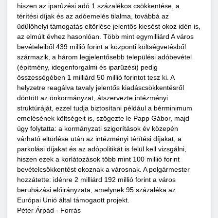
hiszen az iparûzési adó 1 százalékos csökkentése, a
térítési díjak és az adóemelés tilalma, továbbá az
üdülőhelyi támogatás eltörlése jelentős kiesést okoz idén is,
az elmúlt évhez hasonlóan. Több mint egymilliárd A város
bevételeiből 439 millió forint a központi költségvetésből
származik, a három legjelentősebb települési adóbevétel
(építmény, idegenforgalmi és iparûzési) pedig
összességében 1 milliárd 50 millió forintot tesz ki. A
helyzetre reagálva tavaly jelentős kiadáscsökkentésről
döntött az önkormányzat, átszervezte intézményi
struktúráját, ezzel tudja biztosítani például a bérminimum
emelésének költségeit is, szögezte le Papp Gábor, majd
úgy folytatta: a kormányzati szigorítások év közepén
várható eltörlése után az intézményi térítési díjakat, a
parkolási díjakat és az adópolitikát is felül kell vizsgálni,
hiszen ezek a korlátozások több mint 100 millió forint
bevételcsökkentést okoznak a városnak. A polgármester
hozzátette: idénre 2 milliárd 192 millió forint a város
beruházási előirányzata, amelynek 95 százaléka az
Európai Unió által támogaott projekt.
Péter Árpád - Forrás