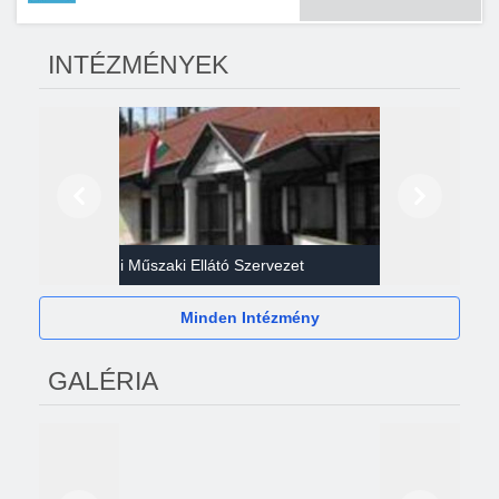
INTÉZMÉNYEK
Előző
Következő
Gazdasági Műszaki Ellátó Szervezet
Héví
Minden Intézmény
GALÉRIA