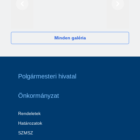
Előző
Következő
2024
Minden galéria
Polgármesteri hivatal
Önkormányzat
Rendeletek
Határozatok
SZMSZ