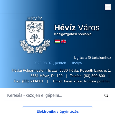
Me
Hévíz
Város
Közigazgatási honlapja
Ugrás a fő tartalomhoz
2026.08.07., péntek
Ibolya
Hévízi Polgármesteri Hivatal, 8380 Hévíz, Kossuth Lajos u. 1.
8381 Hévíz, Pf.:120
Telefon:
(83) 500-800
Fax: (83) 500-801
Email:
heviz kukac t-online pont hu
Keresés - kezdjen el gépelni...
Elektronikus ügyintézés