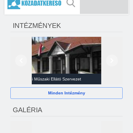
INTÉZMÉNYEK
Előző
Következő
Gazdasági Műszaki Ellátó Szervezet
Héví
Minden Intézmény
GALÉRIA