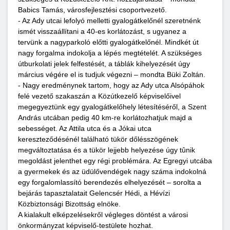
Babics Tamás, városfejlesztési csoportvezető.
- Az Ady utcai lefolyó melletti gyalogátkelőnél szeretnénk
ismét visszaállítani a 40-es korlátozást, s ugyanez a
tervünk a nagyparkoló előtti gyalogátkelőnél. Mindkét út
nagy forgalma indokolja a lépés megtételét. A szükséges
útburkolati jelek felfestését, a táblák kihelyezését úgy
március végére el is tudjuk végezni – mondta Büki Zoltán.
- Nagy eredménynek tartom, hogy az Ady utca Alsópáhok
felé vezető szakaszán a Közútkezelő képviselőivel
megegyeztünk egy gyalogátkelőhely létesítéséről, a Szent
András utcában pedig 40 km-re korlátozhatjuk majd a
sebességet. Az Attila utca és a Jókai utca
kereszteződésénél található tükör dőlésszögének
megváltoztatása és a tükör lejjebb helyezése úgy tûnik
megoldást jelenthet egy régi problémára. Az Egregyi utcába
a gyermekek és az üdülővendégek nagy száma indokolná
egy forgalomlassító berendezés elhelyezését – sorolta a
bejárás tapasztalatait Gelencsér Hédi, a Hévízi
Közbiztonsági Bizottság elnöke.
A kialakult elképzelésekről végleges döntést a városi
önkormányzat képviselő-testülete hozhat.