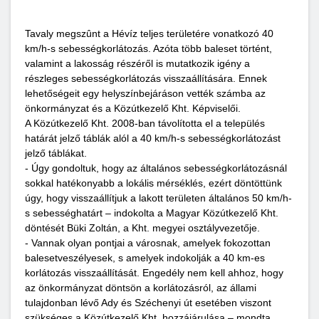
Tavaly megszûnt a Hévíz teljes területére vonatkozó 40
km/h-s sebességkorlátozás. Azóta több baleset történt,
valamint a lakosság részéről is mutatkozik igény a
részleges sebességkorlátozás visszaállítására. Ennek
lehetőségeit egy helyszínbejáráson vették számba az
önkormányzat és a Közútkezelő Kht. Képviselői.
A Közútkezelő Kht. 2008-ban távolította el a település
határát jelző táblák alól a 40 km/h-s sebességkorlátozást
jelző táblákat.
- Úgy gondoltuk, hogy az általános sebességkorlátozásnál
sokkal hatékonyabb a lokális mérséklés, ezért döntöttünk
úgy, hogy visszaállítjuk a lakott területen általános 50 km/h-
s sebességhatárt – indokolta a Magyar Közútkezelő Kht.
döntését Büki Zoltán, a Kht. megyei osztályvezetője.
- Vannak olyan pontjai a városnak, amelyek fokozottan
balesetveszélyesek, s amelyek indokolják a 40 km-es
korlátozás visszaállítását. Engedély nem kell ahhoz, hogy
az önkormányzat döntsön a korlátozásról, az állami
tulajdonban lévő Ady és Széchenyi út esetében viszont
szükséges a Közútkezelő Kht. hozzájárulása – mondta