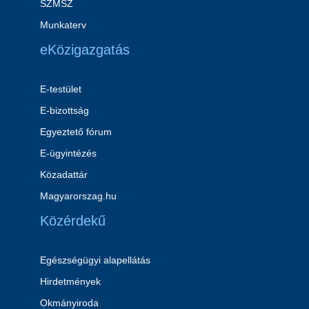
SZMSZ
Munkaterv
eKözigazgatás
E-testület
E-bizottság
Egyeztető fórum
E-ügyintézés
Közadattár
Magyarorszag.hu
Közérdekű
Egészségügyi alapellátás
Hirdetmények
Okmányiroda