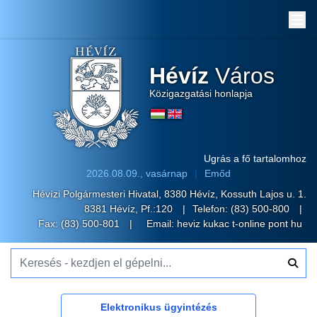
Me
Hévíz
Város
Közigazgatási honlapja
Ugrás a fő tartalomhoz
2026.08.09., vasárnap
Emőd
Hévízi Polgármesteri Hivatal, 8380 Hévíz, Kossuth Lajos u. 1.
8381 Hévíz, Pf.:120
Telefon:
(83) 500-800
Fax: (83) 500-801
Email:
heviz kukac t-online pont hu
Keresés - kezdjen el gépelni...
Elektronikus ügyintézés