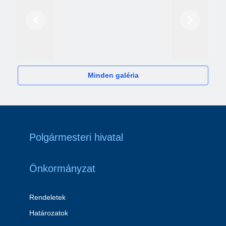
Előző
Következő
2024
Minden galéria
Polgármesteri hivatal
Önkormányzat
Rendeletek
Határozatok