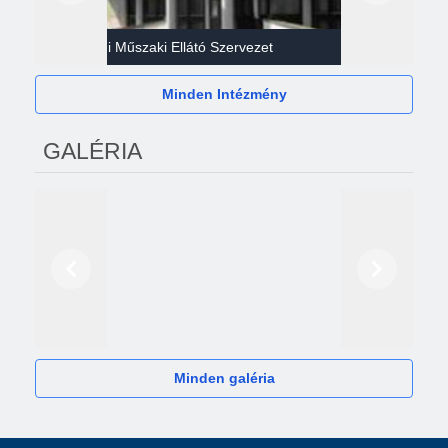
Gazdasági Műszaki Ellátó Szervezet
Héví
Minden Intézmény
GALÉRIA
Előző
Következő
2024
Minden galéria