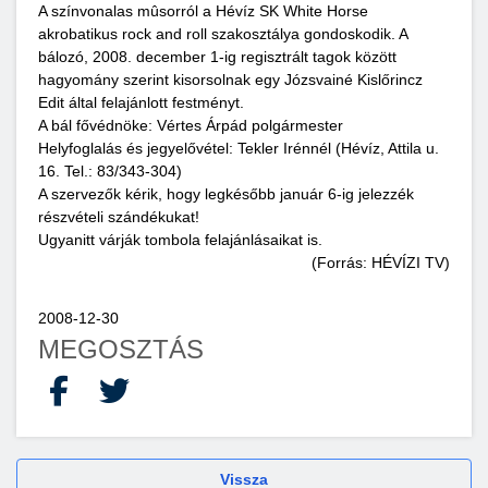
A színvonalas mûsorról a Hévíz SK White Horse
akrobatikus rock and roll szakosztálya gondoskodik. A
bálozó, 2008. december 1-ig regisztrált tagok között
hagyomány szerint kisorsolnak egy Józsvainé Kislőrincz
Edit által felajánlott festményt.
A bál fővédnöke: Vértes Árpád polgármester
Helyfoglalás és jegyelővétel: Tekler Irénnél (Hévíz, Attila u.
16. Tel.: 83/343-304)
A szervezők kérik, hogy legkésőbb január 6-ig jelezzék
részvételi szándékukat!
Ugyanitt várják tombola felajánlásaikat is.
(Forrás: HÉVÍZI TV)
2008-12-30
MEGOSZTÁS
Facebook
X
Vissza