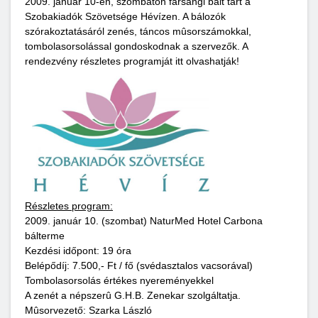
2009. január 10-én, szombaton farsangi bált tart a
Szobakiadók Szövetsége Hévízen. A bálozók
szórakoztatásáról zenés, táncos mûsorszámokkal,
tombolasorsolással gondoskodnak a szervezők. A
rendezvény részletes programját itt olvashatják!
Részletes program:
2009. január 10. (szombat) NaturMed Hotel Carbona
bálterme
Kezdési időpont: 19 óra
Belépődíj: 7.500,- Ft / fő (svédasztalos vacsorával)
Tombolasorsolás értékes nyereményekkel
A zenét a népszerû G.H.B. Zenekar szolgáltatja.
Mûsorvezető: Szarka László