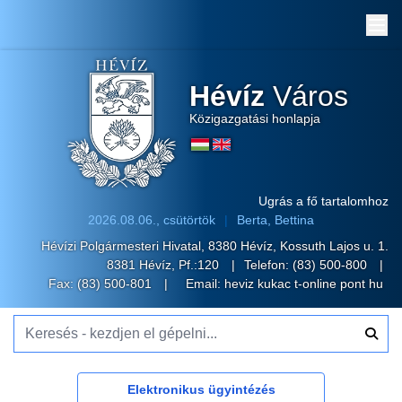
Me
Hévíz
Város
Közigazgatási honlapja
Ugrás a fő tartalomhoz
2026.08.06., csütörtök
Berta, Bettina
Hévízi Polgármesteri Hivatal, 8380 Hévíz, Kossuth Lajos u. 1.
8381 Hévíz, Pf.:120
Telefon:
(83) 500-800
Fax: (83) 500-801
Email:
heviz kukac t-online pont hu
Keresés - kezdjen el gépelni...
Elektronikus ügyintézés