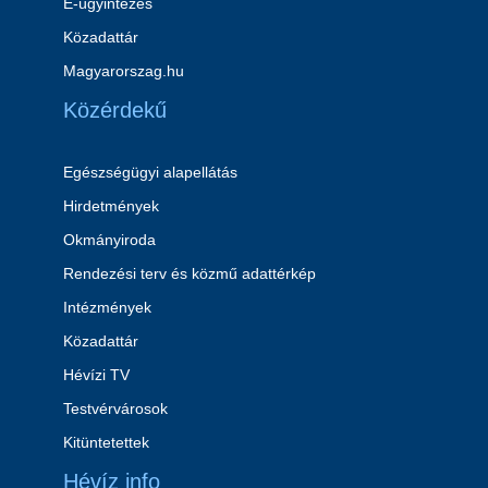
E-ügyintézés
Közadattár
Magyarorszag.hu
Közérdekű
Egészségügyi alapellátás
Hirdetmények
Okmányiroda
Rendezési terv és közmű adattérkép
Intézmények
Közadattár
Hévízi TV
Testvérvárosok
Kitüntetettek
Hévíz info