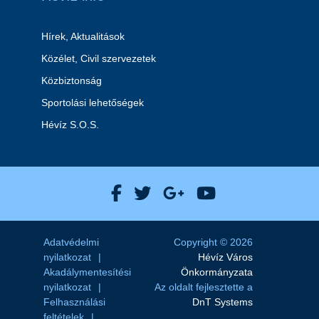
Hírek, Aktualitások
Közélet, Civil szervezetek
Közbiztonság
Sportolási lehetőségek
Hévíz S.O.S.
Hévíz Város Facebook
Hévíz Város X
Hévíz Város Goog
Hévíz Város 
Adatvédelmi
Copyright © 2026
nyilatkozat
Hévíz Város
Akadálymentesítési
Önkormányzata
nyilatkozat
Az oldalt fejlesztette a
Felhasználási
DnT Systems
feltételek