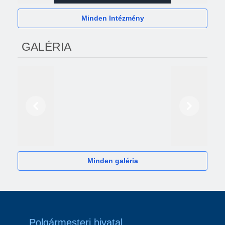
Minden Intézmény
GALÉRIA
Előző
Következő
2024
Minden galéria
Polgármesteri hivatal