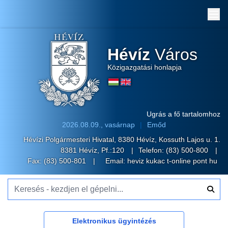
Me
Hévíz
Város
Közigazgatási honlapja
Ugrás a fő tartalomhoz
2026.08.09., vasárnap
Emőd
Hévízi Polgármesteri Hivatal, 8380 Hévíz, Kossuth Lajos u. 1.
8381 Hévíz, Pf.:120
Telefon:
(83) 500-800
Fax: (83) 500-801
Email:
heviz kukac t-online pont hu
Keresés - kezdjen el gépelni...
Elektronikus ügyintézés