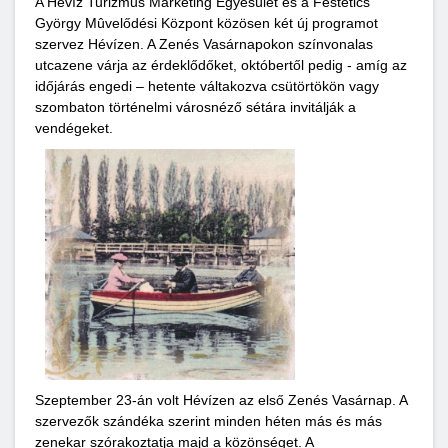
A Hévíz Turizmus Marketing Egyesület és a Festetics
György Mûvelődési Központ közösen két új programot
szervez Hévízen. A Zenés Vasárnapokon színvonalas
utcazene várja az érdeklődőket, októbertől pedig - amíg az
időjárás engedi – hetente váltakozva csütörtökön vagy
szombaton történelmi városnéző sétára invitálják a
vendégeket.
Szeptember 23-án volt Hévízen az első Zenés Vasárnap. A
szervezők szándéka szerint minden héten más és más
zenekar szórakoztatja majd a közönséget. A