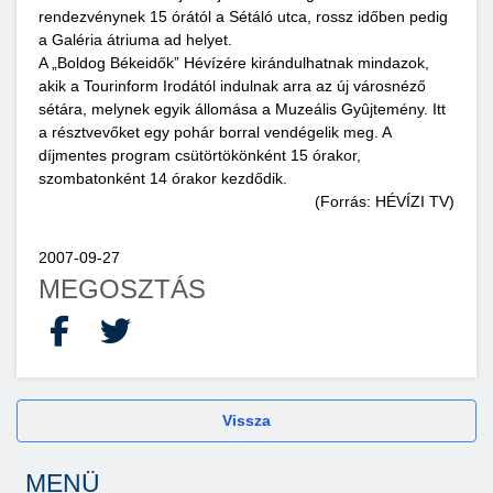
rendezvénynek 15 órától a Sétáló utca, rossz időben pedig
a Galéria átriuma ad helyet.
A „Boldog Békeidők” Hévízére kirándulhatnak mindazok,
akik a Tourinform Irodától indulnak arra az új városnéző
sétára, melynek egyik állomása a Muzeális Gyûjtemény. Itt
a résztvevőket egy pohár borral vendégelik meg. A
díjmentes program csütörtökönként 15 órakor,
szombatonként 14 órakor kezdődik.
(Forrás: HÉVÍZI TV)
2007-09-27
MEGOSZTÁS
Facebook
X
Vissza
MENÜ