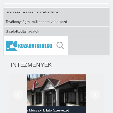
Szervezeti és személyzeti adatok
Tevékenységre, működésre vonatkozó
Gazdálkodási adatok
INTÉZMÉNYEK
Előző
Következő
Gazdasági Műszaki Ellátó Szervezet
Héví