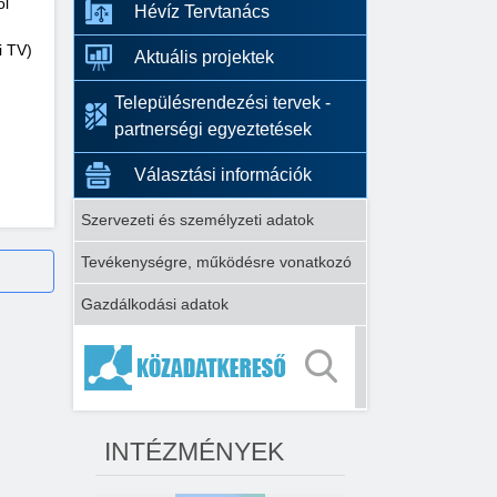
ól
Hévíz Tervtanács
i TV)
Aktuális projektek
Településrendezési tervek -
partnerségi egyeztetések
Választási információk
Szervezeti és személyzeti adatok
Tevékenységre, működésre vonatkozó
Gazdálkodási adatok
INTÉZMÉNYEK