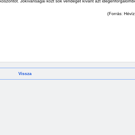
öszöntőt. Jókívánságai közt sok vendéget kívánt azt idegenforgalomb
(Forrás: Hévíz
Vissza