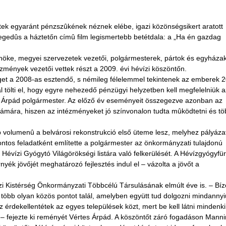
k egyaránt pénzszûkének néznek elébe, igazi közönségsikert aratott
gedûs a háztetőn címû film legismertebb betétdala: a „Ha én gazdag
lnöke, megyei szervezetek vezetői, polgármesterek, pártok és egyháza
ézmények vezetői vettek részt a 2009. évi hévízi köszöntőn.
véget a 2008-as esztendő, s némileg félelemmel tekintenek az emberek 
 tölti el, hogy egyre nehezedő pénzügyi helyzetben kell megfelelniük a
 Árpád polgármester. Az előző év eseményeit összegezve azonban az
számára, hiszen az intézményeket jó színvonalon tudta mûködtetni és t
 volumenû a belvárosi rekonstrukció első üteme lesz, melyhez pályázat
tos feladatként említette a polgármester az önkormányzati tulajdonú
 Hévízi Gyógytó Világörökségi listára való felkerülését. A Hévízgyógyfü
nyék jövőjét meghatározó fejlesztés indul el – vázolta a jövőt a
ízi Kistérség Önkormányzati Többcélú Társulásának elmúlt éve is. – Bí
 több olyan közös pontot talál, amelyben együtt tud dolgozni mindanny
rdekellentétek az egyes települések közt, mert be kell látni mindenk
s – fejezte ki reményét Vértes Árpád. A köszöntőt záró fogadáson Mann