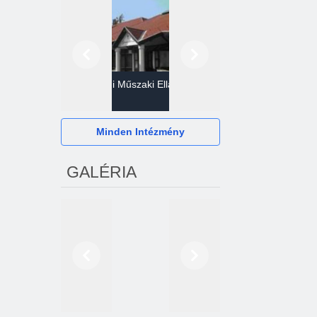
Előző
Következő
Gazdasági Műszaki Ellátó
Szervezet
Hévízi Televízió Kft.
Minden Intézmény
GALÉRIA
Előző
Következő
2024. októberétől