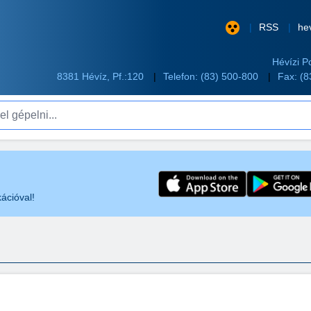
RSS
he
Hévízi P
8381 Hévíz, Pf.:120
Telefon:
(83) 500-800
Fax: (
pelni...
ációval!