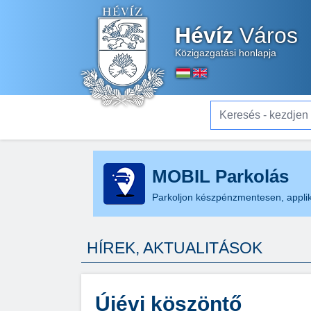
Hévíz
Város
Közigazgatási honlapja
Keresés - kezdjen el gé
MOBIL Parkolás
Parkoljon készpénzmentesen, applik
HÍREK, AKTUALITÁSOK
Újévi köszöntő