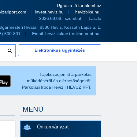
Ugrás a fő tartalomhoz
vizariport.com
invest.heviz.hu
hevizbike.hu
2026.08.08., szombat
László
olgármesteri Hivatal, 8380 Hévíz, Kossuth Lajos u. 1.
83) 500-801
Email:
heviz kukac t-online pont hu
Elektronikus ügyintézés
Tájékozódjon itt a parkolás
működéséről és elérhetőségeiről:
Parkolási Iroda Hévíz | HÉVÜZ KFT.
MENÜ
Önkormányzat