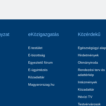
yzat
eKözigazgatás
Közérdekű
E-testület
Egészségügyi alap
E-bizottság
Hirdetmények
Egyeztető fórum
Okmányiroda
E-ügyintézés
Rendezési terv és
adattérkép
Közadattár
Intézmények
Magyarorszag.hu
Közadattár
Hévízi TV
Testvérvárosok