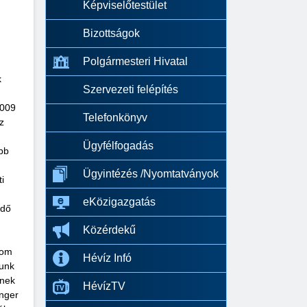
Képviselőtestület
Bizottságok
Polgármesteri Hivatal
k
Szervezeti felépítés
2009
Telefonkönyv
z
Ügyfélfogadás
öbb
Ügyintézés /Nyomtatványok
i
eKözigazgatás
rdő
Közérdekű
zom
Hévíz Infó
iunk
inek
HévízTV
inger