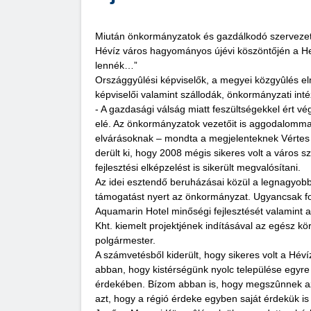
Miután önkormányzatok és gazdálkodó szervezete
Hévíz város hagyományos újévi köszöntőjén a He
lennék…”
Országgyûlési képviselők, a megyei közgyûlés e
képviselői valamint szállodák, önkormányzati int
- A gazdasági válság miatt feszültségekkel ért 
elé. Az önkormányzatok vezetőit is aggodalommal
elvárásoknak – mondta a megjelenteknek Vértes
derült ki, hogy 2008 mégis sikeres volt a város 
fejlesztési elképzelést is sikerült megvalósítani.
Az idei esztendő beruházásai közül a legnagyobb
támogatást nyert az önkormányzat. Ugyancsak fon
Aquamarin Hotel minőségi fejlesztését valamint a
Kht. kiemelt projektjének indításával az egész kör
polgármester.
A számvetésből kiderült, hogy sikeres volt a Hév
abban, hogy kistérségünk nyolc települése egyre
érdekében. Bízom abban is, hogy megszûnnek az é
azt, hogy a régió érdeke egyben saját érdekük i