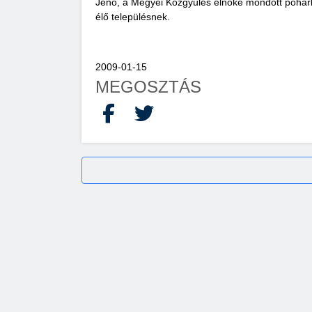
Jenő, a Megyei Közgyûlés elnöke mondott pohárk
élő településnek.
2009-01-15
MEGOSZTÁS
Facebook
X