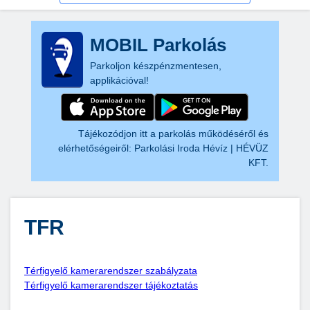
MOBIL Parkolás
Parkoljon készpénzmentesen,
applikációval!
Tájékozódjon itt a parkolás működéséről és
elérhetőségeiről:
Parkolási Iroda Hévíz | HÉVÜZ
KFT.
TFR
Térfigyelő kamerarendszer szabályzata
Térfigyelő kamerarendszer tájékoztatás