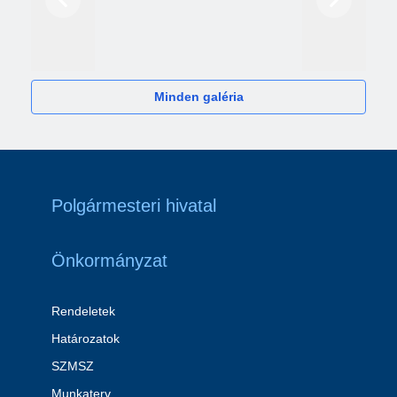
Előző
Következő
2024
Minden galéria
Polgármesteri hivatal
Önkormányzat
Rendeletek
Határozatok
SZMSZ
Munkaterv