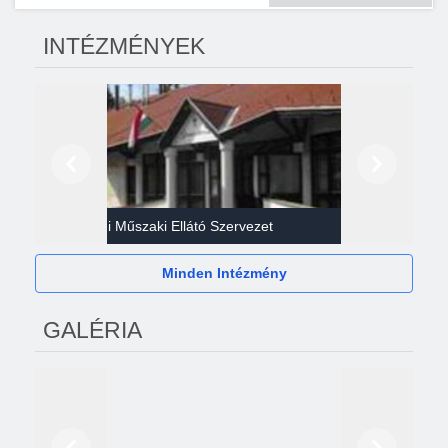
INTÉZMÉNYEK
Előző
Következő
Gazdasági Műszaki Ellátó Szervezet
Héví
Minden Intézmény
GALÉRIA