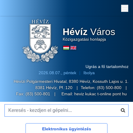
Me
Hévíz
Város
Közigazgatási honlapja
Ugrás a fő tartalomhoz
2026.08.07., péntek
Ibolya
Hévízi Polgármesteri Hivatal, 8380 Hévíz, Kossuth Lajos u. 1.
8381 Hévíz, Pf.:120
Telefon:
(83) 500-800
Fax: (83) 500-801
Email:
heviz kukac t-online pont hu
Keresés - kezdjen el gépelni...
Elektronikus ügyintézés