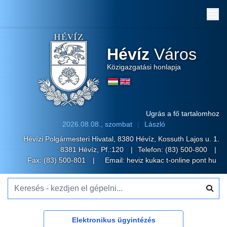
Me
Hévíz
Város
Közigazgatási honlapja
Ugrás a fő tartalomhoz
2026.08.08., szombat
László
Hévízi Polgármesteri Hivatal, 8380 Hévíz, Kossuth Lajos u. 1.
8381 Hévíz, Pf.:120
Telefon:
(83) 500-800
Fax: (83) 500-801
Email:
heviz kukac t-online pont hu
Keresés - kezdjen el gépelni...
Elektronikus ügyintézés