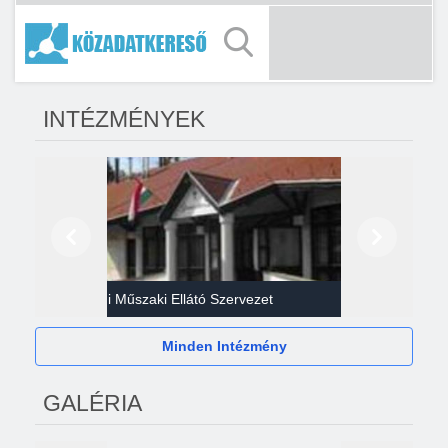
INTÉZMÉNYEK
Előző
Következő
Gazdasági Műszaki Ellátó Szervezet
Héví
Minden Intézmény
GALÉRIA