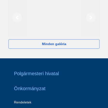
Előző
Következő
2024
Minden galéria
Polgármesteri hivatal
Önkormányzat
Rendeletek