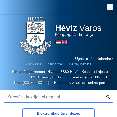
Me
Hévíz
Város
Közigazgatási honlapja
Ugrás a fő tartalomhoz
2026.08.06., csütörtök
Berta, Bettina
Hévízi Polgármesteri Hivatal, 8380 Hévíz, Kossuth Lajos u. 1.
8381 Hévíz, Pf.:120
Telefon:
(83) 500-800
Fax: (83) 500-801
Email:
heviz kukac t-online pont hu
Keresés - kezdjen el gépelni...
Elektronikus ügyintézés