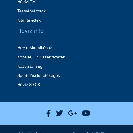
Hévízi TV
Testvérvárosok
Kitüntetettek
Hévíz info
Hírek, Aktualitások
Közélet, Civil szervezetek
Közbiztonság
Sportolási lehetőségek
Hévíz S.O.S.
Hévíz Város Facebook
Hévíz Város X
Hévíz Város Goog
Hévíz Város 