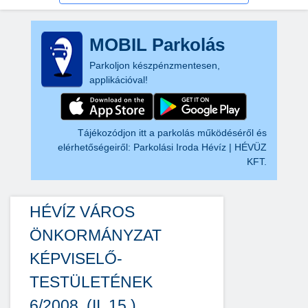
MOBIL Parkolás
Parkoljon készpénzmentesen,
applikációval!
Tájékozódjon itt a parkolás működéséről és
elérhetőségeiről:
Parkolási Iroda Hévíz | HÉVÜZ
KFT.
HÉVÍZ VÁROS
ÖNKORMÁNYZAT
KÉPVISELŐ-
TESTÜLETÉNEK
6/2008. (II. 15.)