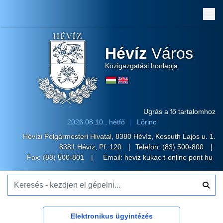
Me
Hévíz
Város
Közigazgatási honlapja
Ugrás a fő tartalomhoz
2026.08.10., hétfő
Lőrinc
Hévízi Polgármesteri Hivatal, 8380 Hévíz, Kossuth Lajos u. 1.
8381 Hévíz, Pf.:120
Telefon:
(83) 500-800
Fax: (83) 500-801
Email:
heviz kukac t-online pont hu
Keresés - kezdjen el gépelni...
Elektronikus ügyintézés