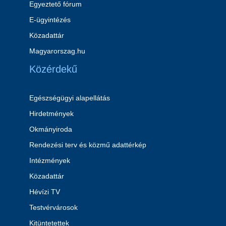
Egyeztető fórum
E-ügyintézés
Közadattár
Magyarorszag.hu
Közérdekű
Egészségügyi alapellátás
Hirdetmények
Okmányiroda
Rendezési terv és közmű adattérkép
Intézmények
Közadattár
Hévízi TV
Testvérvárosok
Kitüntetettek