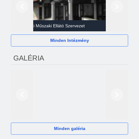
Előző
Következő
Gazdasági Műszaki Ellátó Szervezet
Héví
Minden Intézmény
GALÉRIA
Előző
Következő
2024
Minden galéria