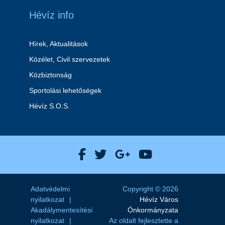
Hévíz info
Hírek, Aktualitások
Közélet, Civil szervezetek
Közbiztonság
Sportolási lehetőségek
Hévíz S.O.S.
Hévíz Város Facebook
Hévíz Város X
Hévíz Város Goog
Hévíz Város 
Adatvédelmi
Copyright © 2026
nyilatkozat
Hévíz Város
Akadálymentesítési
Önkormányzata
nyilatkozat
Az oldalt fejlesztette a