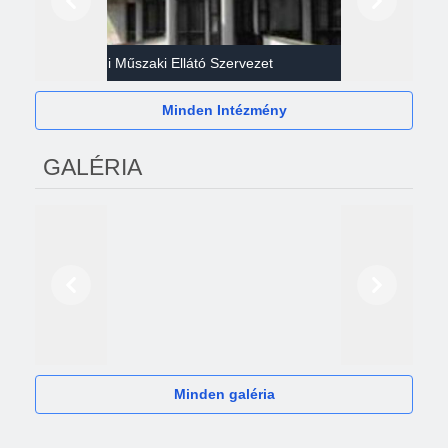
Előző
Következő
Gazdasági Műszaki Ellátó Szervezet
Héví
Minden Intézmény
GALÉRIA
Előző
Következő
2024
Minden galéria