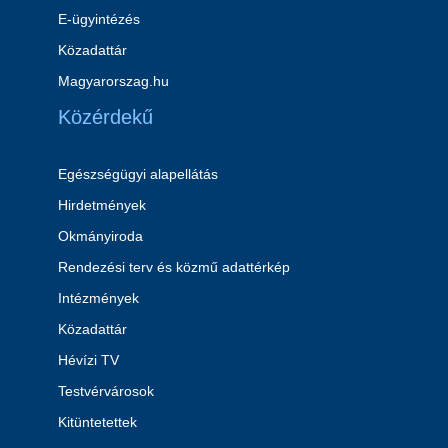
E-ügyintézés
Közadattár
Magyarorszag.hu
Közérdekű
Egészségügyi alapellátás
Hirdetmények
Okmányiroda
Rendezési terv és közmű adattérkép
Intézmények
Közadattár
Hévízi TV
Testvérvárosok
Kitüntetettek