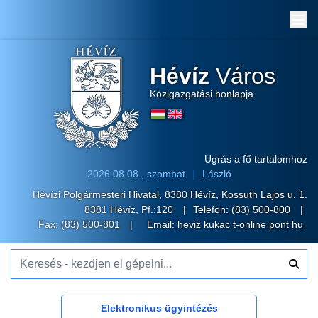
Me
Hévíz
Város
Közigazgatási honlapja
Ugrás a fő tartalomhoz
2026.08.08., szombat
László
Hévízi Polgármesteri Hivatal, 8380 Hévíz, Kossuth Lajos u. 1.
8381 Hévíz, Pf.:120
Telefon:
(83) 500-800
Fax: (83) 500-801
Email:
heviz kukac t-online pont hu
Keresés - kezdjen el gépelni...
Elektronikus ügyintézés