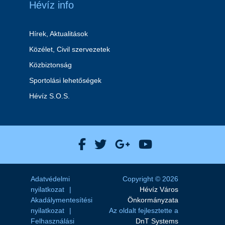
Hévíz info
Hírek, Aktualitások
Közélet, Civil szervezetek
Közbiztonság
Sportolási lehetőségek
Hévíz S.O.S.
Hévíz Város Facebook
Hévíz Város X
Hévíz Város Goog
Hévíz Város 
Adatvédelmi
Copyright © 2026
nyilatkozat
Hévíz Város
Akadálymentesítési
Önkormányzata
nyilatkozat
Az oldalt fejlesztette a
Felhasználási
DnT Systems