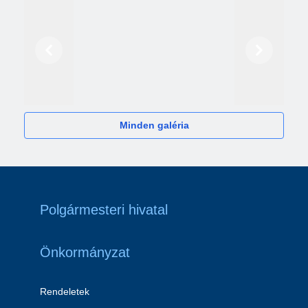
Előző
Következő
2024
Minden galéria
Polgármesteri hivatal
Önkormányzat
Rendeletek