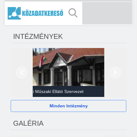
INTÉZMÉNYEK
Előző
Következő
Gazdasági Műszaki Ellátó Szervezet
Héví
Minden Intézmény
GALÉRIA