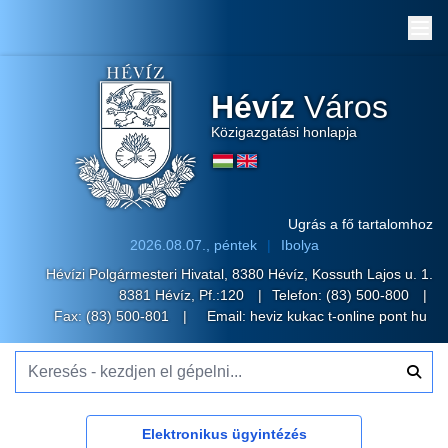
Me
Hévíz
Város
Közigazgatási honlapja
Ugrás a fő tartalomhoz
2026.08.07., péntek
Ibolya
Hévízi Polgármesteri Hivatal, 8380 Hévíz, Kossuth Lajos u. 1.
8381 Hévíz, Pf.:120
Telefon:
(83) 500-800
Fax: (83) 500-801
Email:
heviz kukac t-online pont hu
Keresés - kezdjen el gépelni...
Elektronikus ügyintézés