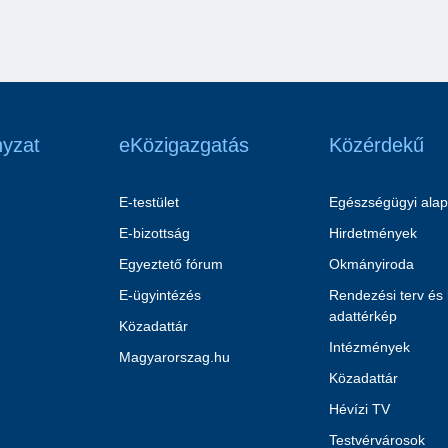
yzat
eKözigazgatás
Közérdekű
E-testület
Egészségügyi alap
E-bizottság
Hirdetmények
Egyeztető fórum
Okmányiroda
E-ügyintézés
Rendezési terv és
adattérkép
Közadattár
Intézmények
Magyarorszag.hu
Közadattár
Hévízi TV
Testvérvárosok