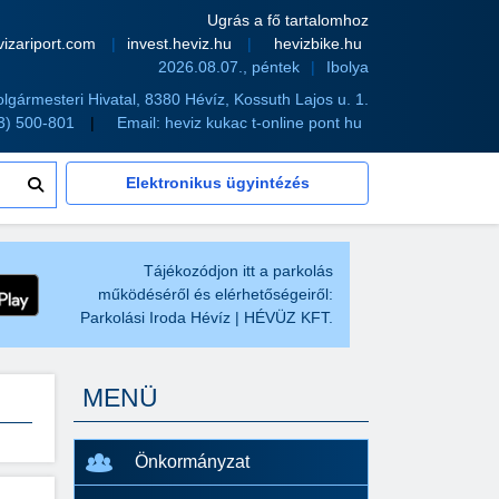
Ugrás a fő tartalomhoz
vizariport.com
invest.heviz.hu
hevizbike.hu
2026.08.07., péntek
Ibolya
olgármesteri Hivatal, 8380 Hévíz, Kossuth Lajos u. 1.
83) 500-801
Email:
heviz kukac t-online pont hu
Elektronikus ügyintézés
Tájékozódjon itt a parkolás
működéséről és elérhetőségeiről:
Parkolási Iroda Hévíz | HÉVÜZ KFT.
MENÜ
Önkormányzat