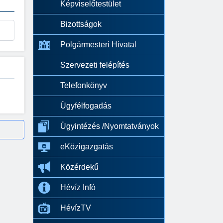
Képviselőtestület
Bizottságok
Polgármesteri Hivatal
Szervezeti felépítés
Telefonkönyv
Ügyfélfogadás
Ügyintézés /Nyomtatványok
eKözigazgatás
Közérdekű
Hévíz Infó
HévízTV