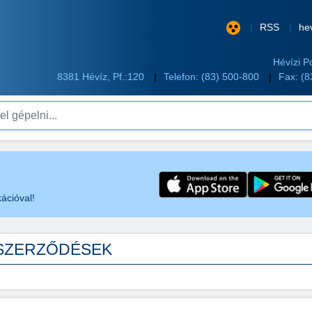
RSS
he
Hévízi P
8381 Hévíz, Pf.:120
Telefon:
(83) 500-800
Fax: (
pelni...
ációval!
 SZERZŐDÉSEK