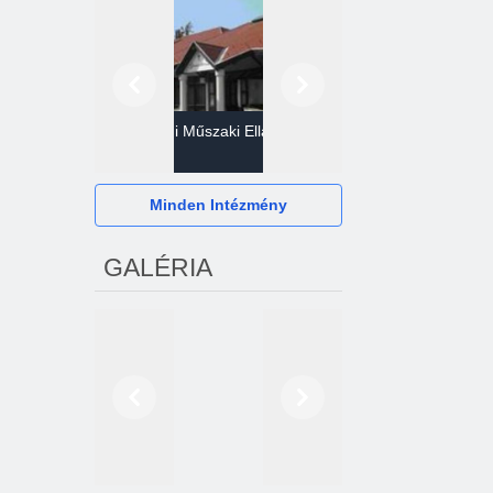
Előző
Következő
Gazdasági Műszaki Ellátó
Szervezet
Hévízi Televízió Kft.
Minden Intézmény
GALÉRIA
Előző
Következő
2024. októberétől