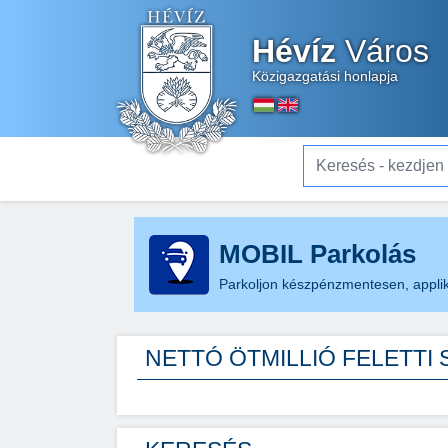
Hévíz
Város
Közigazgatási honlapja
Keresés - kezdjen el gé
MOBIL Parkolás
Parkoljon készpénzmentesen, applik
NETTÓ ÖTMILLIÓ FELETTI