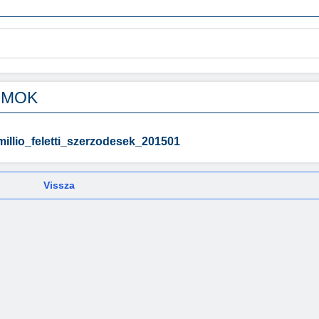
UMOK
illio_feletti_szerzodesek_201501
Vissza