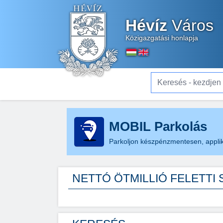
Hévíz
Város
Közigazgatási honlapja
Keresés - kezdjen el gé
MOBIL Parkolás
Parkoljon készpénzmentesen, applik
NETTÓ ÖTMILLIÓ FELETTI