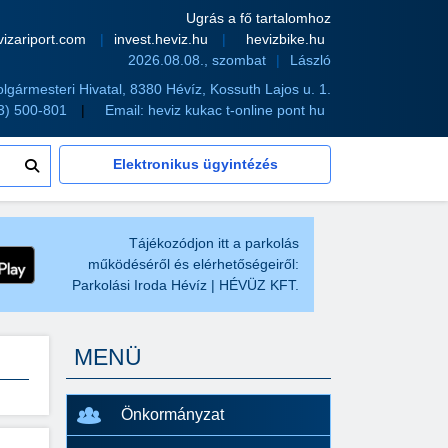
Ugrás a fő tartalomhoz
vizariport.com
invest.heviz.hu
hevizbike.hu
2026.08.08., szombat
László
olgármesteri Hivatal, 8380 Hévíz, Kossuth Lajos u. 1.
83) 500-801
Email:
heviz kukac t-online pont hu
Elektronikus ügyintézés
Tájékozódjon itt a parkolás
működéséről és elérhetőségeiről:
Parkolási Iroda Hévíz | HÉVÜZ KFT.
MENÜ
Önkormányzat