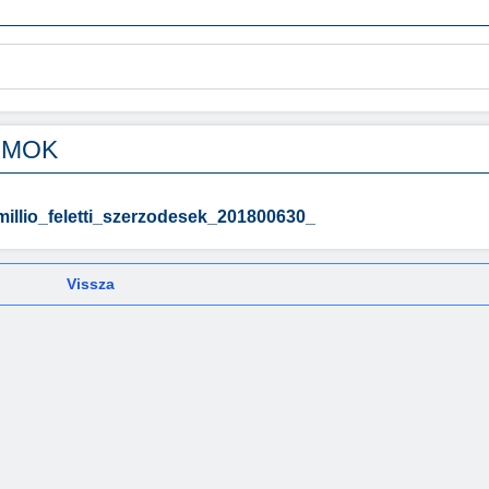
UMOK
millio_feletti_szerzodesek_201800630_
Vissza