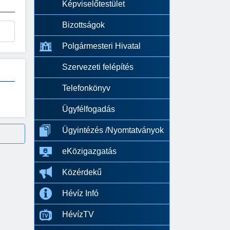
Képviselőtestület
Bizottságok
Polgármesteri Hivatal
Szervezeti felépítés
Telefonkönyv
Ügyfélfogadás
Ügyintézés /Nyomtatványok
eKözigazgatás
Közérdekű
Hévíz Infó
HévízTV