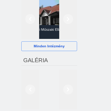
Előző
Következő
Gazdasági Műszaki Ellátó
Szervezet
Hévízi Televízió Kft.
Minden Intézmény
GALÉRIA
Előző
Következő
2024. októberétől