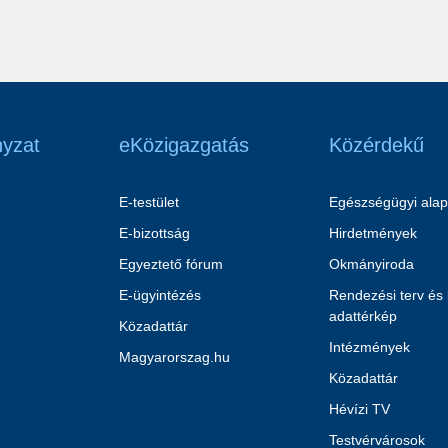
yzat
eKözigazgatás
Közérdekű
E-testület
Egészségügyi alap
E-bizottság
Hirdetmények
Egyeztető fórum
Okmányiroda
E-ügyintézés
Rendezési terv és
adattérkép
Közadattár
Intézmények
Magyarorszag.hu
Közadattár
Hévízi TV
Testvérvárosok