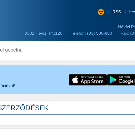
RSS
he
Hévízi P
8381 Hévíz, Pf.:120
Telefon:
(83) 500-800
Fax: (
pelni...
ációval!
 SZERZŐDÉSEK