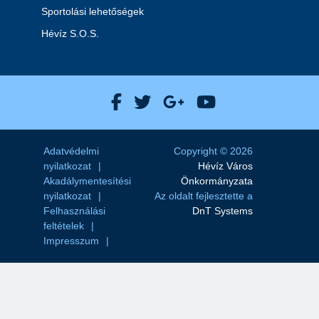
Sportolási lehetőségek
Hévíz S.O.S.
Hévíz Város Facebook
Hévíz Város X
Hévíz Város Goog
Hévíz Város 
Adatvédelmi
Copyright © 2026
nyilatkozat
Hévíz Város
Akadálymentesítési
Önkormányzata
nyilatkozat
Az oldalt fejlesztette a
Felhasználási
DnT Systems
feltételek
Impresszum