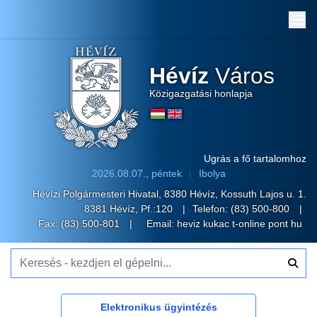
Me
Hévíz
Város
Közigazgatási honlapja
Ugrás a fő tartalomhoz
2026.08.07., péntek
Ibolya
Hévízi Polgármesteri Hivatal, 8380 Hévíz, Kossuth Lajos u. 1.
8381 Hévíz, Pf.:120
Telefon:
(83) 500-800
Fax: (83) 500-801
Email:
heviz kukac t-online pont hu
Keresés - kezdjen el gépelni...
Elektronikus ügyintézés