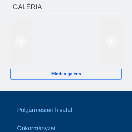
GALÉRIA
Előző
Következő
2024
Minden galéria
Polgármesteri hivatal
Önkormányzat