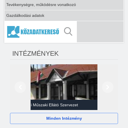
Tevékenységre, működésre vonatkozó
Gazdálkodási adatok
INTÉZMÉNYEK
Előző
Következő
Gazdasági Műszaki Ellátó Szervezet
Héví
Minden Intézmény