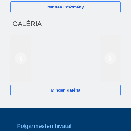
Minden Intézmény
GALÉRIA
Előző
Következő
2024
Minden galéria
Polgármesteri hivatal