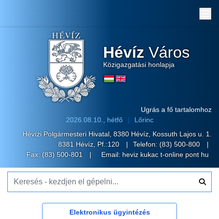
Me
Hévíz
Város
Közigazgatási honlapja
Ugrás a fő tartalomhoz
2026.08.10., hétfő
Lőrinc
Hévízi Polgármesteri Hivatal, 8380 Hévíz, Kossuth Lajos u. 1.
8381 Hévíz, Pf.:120
Telefon:
(83) 500-800
Fax: (83) 500-801
Email:
heviz kukac t-online pont hu
Keresés - kezdjen el gépelni...
Elektronikus ügyintézés