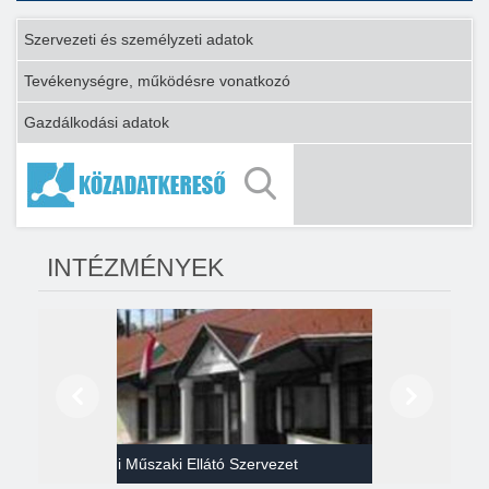
Szervezeti és személyzeti adatok
Tevékenységre, működésre vonatkozó
Gazdálkodási adatok
INTÉZMÉNYEK
Előző
Következő
Gazdasági Műszaki Ellátó Szervezet
Héví