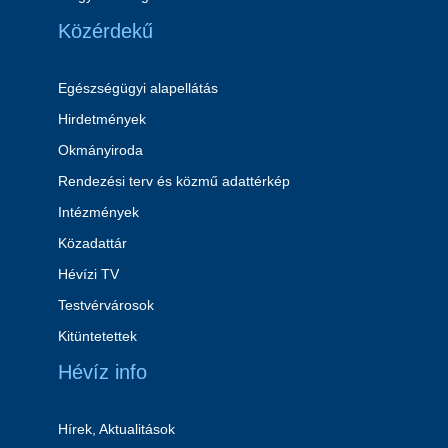
Közérdekű
Egészségügyi alapellátás
Hirdetmények
Okmányiroda
Rendezési terv és közmű adattérkép
Intézmények
Közadattár
Hévízi TV
Testvérvárosok
Kitüntetettek
Hévíz info
Hírek, Aktualitások