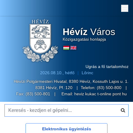
Me
Hévíz
Város
Közigazgatási honlapja
Ugrás a fő tartalomhoz
2026.08.10., hétfő
Lőrinc
Hévízi Polgármesteri Hivatal, 8380 Hévíz, Kossuth Lajos u. 1.
8381 Hévíz, Pf.:120
Telefon:
(83) 500-800
Fax: (83) 500-801
Email:
heviz kukac t-online pont hu
Keresés - kezdjen el gépelni...
Elektronikus ügyintézés