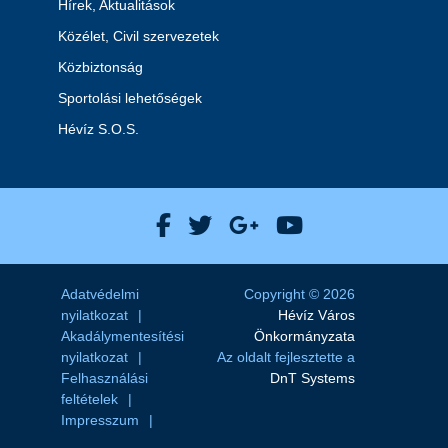
Hírek, Aktualitások
Közélet, Civil szervezetek
Közbiztonság
Sportolási lehetőségek
Hévíz S.O.S.
Hévíz Város Facebook
Hévíz Város X
Hévíz Város Goog
Hévíz Város 
Adatvédelmi
Copyright © 2026
nyilatkozat
Hévíz Város
Akadálymentesítési
Önkormányzata
nyilatkozat
Az oldalt fejlesztette a
Felhasználási
DnT Systems
feltételek
Impresszum