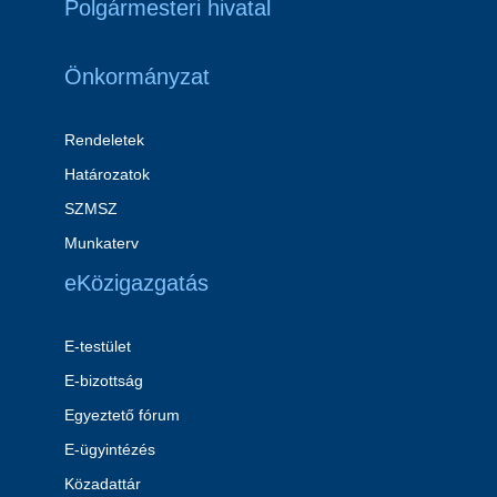
Polgármesteri hivatal
Önkormányzat
Rendeletek
Határozatok
SZMSZ
Munkaterv
eKözigazgatás
E-testület
E-bizottság
Egyeztető fórum
E-ügyintézés
Közadattár