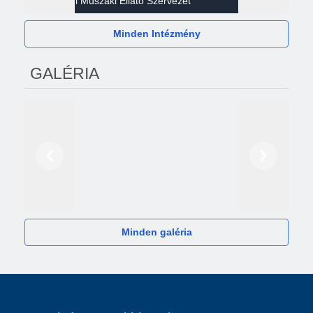
Gazdasági Műszaki Ellátó Szervezet
Héví
Minden Intézmény
GALÉRIA
Előző
Következő
2024
Minden galéria