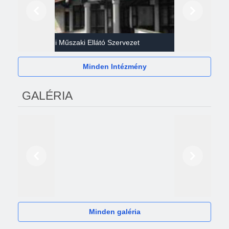
Előző
Következő
Gazdasági Műszaki Ellátó Szervezet
Héví
Minden Intézmény
GALÉRIA
Előző
Következő
2024
Minden galéria