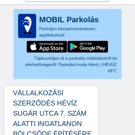
MOBIL Parkolás
Parkoljon készpénzmentesen,
applikációval!
Tájékozódjon itt a parkolás működéséről és
elérhetőségeiről:
Parkolási Iroda Hévíz | HÉVÜZ
KFT.
VÁLLALKOZÁSI
SZERZŐDÉS HÉVÍZ
SUGÁR UTCA 7. SZÁM
ALATTI INGATLANON
BÖLCSŐDE ÉPÍTÉSÉRE