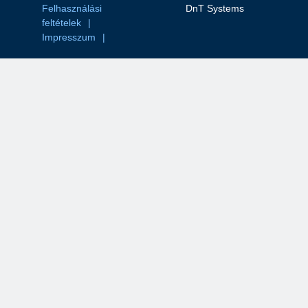
Felhasználási
DnT Systems
feltételek
Impresszum