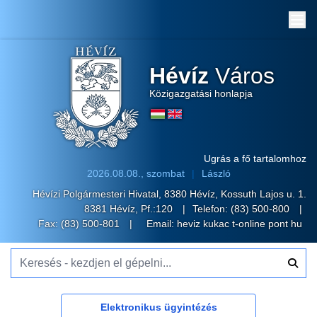
Me
Hévíz
Város
Közigazgatási honlapja
Ugrás a fő tartalomhoz
2026.08.08., szombat
László
Hévízi Polgármesteri Hivatal, 8380 Hévíz, Kossuth Lajos u. 1.
8381 Hévíz, Pf.:120
Telefon:
(83) 500-800
Fax: (83) 500-801
Email:
heviz kukac t-online pont hu
Keresés - kezdjen el gépelni...
Elektronikus ügyintézés