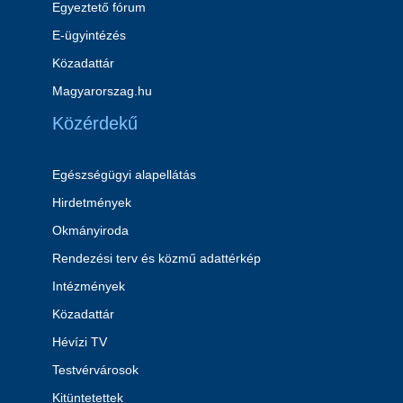
Egyeztető fórum
E-ügyintézés
Közadattár
Magyarorszag.hu
Közérdekű
Egészségügyi alapellátás
Hirdetmények
Okmányiroda
Rendezési terv és közmű adattérkép
Intézmények
Közadattár
Hévízi TV
Testvérvárosok
Kitüntetettek