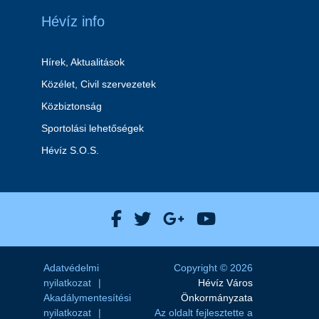
Hévíz info
Hírek, Aktualitások
Közélet, Civil szervezetek
Közbiztonság
Sportolási lehetőségek
Hévíz S.O.S.
Hévíz Város Facebook
Hévíz Város X
Hévíz Város Goog
Hévíz Város 
Adatvédelmi
Copyright © 2026
nyilatkozat
Hévíz Város
Akadálymentesítési
Önkormányzata
nyilatkozat
Az oldalt fejlesztette a