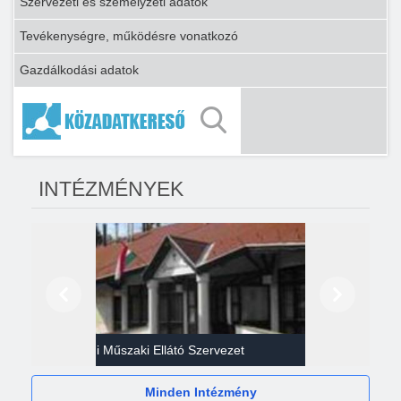
Szervezeti és személyzeti adatok
Tevékenységre, működésre vonatkozó
Gazdálkodási adatok
INTÉZMÉNYEK
Előző
Következő
Gazdasági Műszaki Ellátó Szervezet
Héví
Minden Intézmény