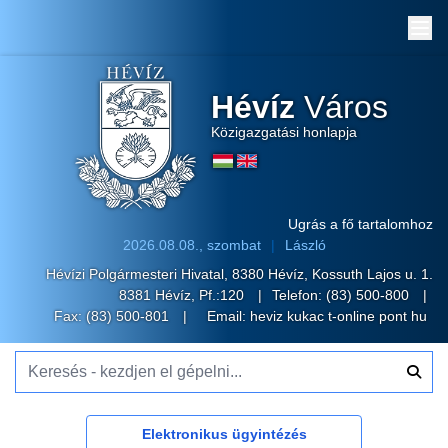
Me
Hévíz
Város
Közigazgatási honlapja
Ugrás a fő tartalomhoz
2026.08.08., szombat
László
Hévízi Polgármesteri Hivatal, 8380 Hévíz, Kossuth Lajos u. 1.
8381 Hévíz, Pf.:120
Telefon:
(83) 500-800
Fax: (83) 500-801
Email:
heviz kukac t-online pont hu
Keresés - kezdjen el gépelni...
Elektronikus ügyintézés