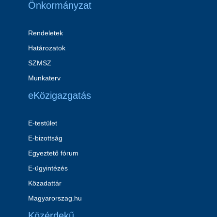
Önkormányzat
Rendeletek
Határozatok
SZMSZ
Munkaterv
eKözigazgatás
E-testület
E-bizottság
Egyeztető fórum
E-ügyintézés
Közadattár
Magyarorszag.hu
Közérdekű