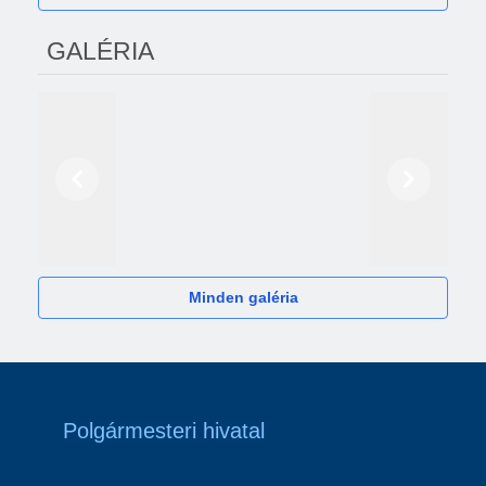
GALÉRIA
Előző
Következő
2024
Minden galéria
Polgármesteri hivatal