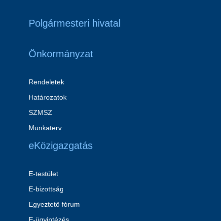
Polgármesteri hivatal
Önkormányzat
Rendeletek
Határozatok
SZMSZ
Munkaterv
eKözigazgatás
E-testület
E-bizottság
Egyeztető fórum
E-ügyintézés