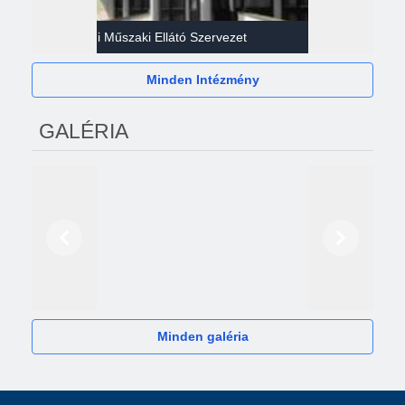
Gazdasági Műszaki Ellátó Szervezet
Héví
Minden Intézmény
GALÉRIA
Előző
Következő
2024
Minden galéria