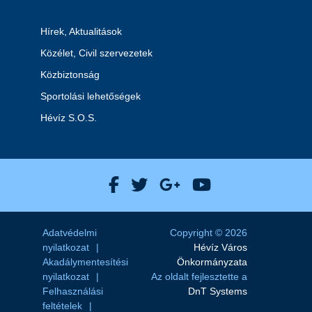
Hírek, Aktualitások
Közélet, Civil szervezetek
Közbiztonság
Sportolási lehetőségek
Hévíz S.O.S.
Hévíz Város Facebook
Hévíz Város X
Hévíz Város Goog
Hévíz Város 
Adatvédelmi
Copyright © 2026
nyilatkozat
Hévíz Város
Akadálymentesítési
Önkormányzata
nyilatkozat
Az oldalt fejlesztette a
Felhasználási
DnT Systems
feltételek