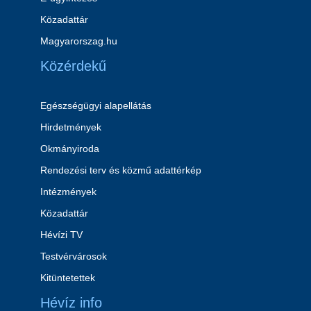
Közadattár
Magyarorszag.hu
Közérdekű
Egészségügyi alapellátás
Hirdetmények
Okmányiroda
Rendezési terv és közmű adattérkép
Intézmények
Közadattár
Hévízi TV
Testvérvárosok
Kitüntetettek
Hévíz info