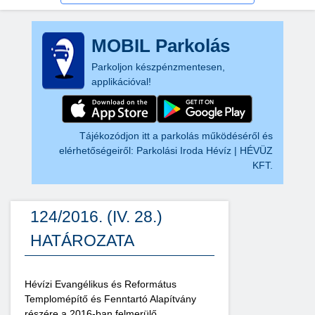
MOBIL Parkolás
Parkoljon készpénzmentesen,
applikációval!
Tájékozódjon itt a parkolás működéséről és
elérhetőségeiről:
Parkolási Iroda Hévíz | HÉVÜZ
KFT.
124/2016. (IV. 28.)
HATÁROZATA
Hévízi Evangélikus és Református
Templomépítő és Fenntartó Alapítvány
részére a 2016-ban felmerülő