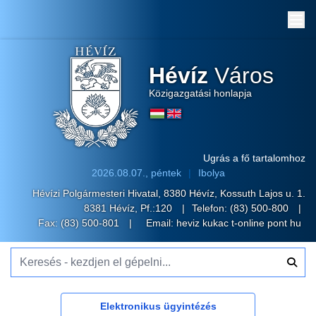
Me
Hévíz
Város
Közigazgatási honlapja
Ugrás a fő tartalomhoz
2026.08.07., péntek
Ibolya
Hévízi Polgármesteri Hivatal, 8380 Hévíz, Kossuth Lajos u. 1.
8381 Hévíz, Pf.:120
Telefon:
(83) 500-800
Fax: (83) 500-801
Email:
heviz kukac t-online pont hu
Keresés - kezdjen el gépelni...
Elektronikus ügyintézés