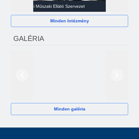
Gazdasági Műszaki Ellátó Szervezet
Héví
Minden Intézmény
GALÉRIA
Előző
Következő
2024
Minden galéria