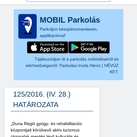
MOBIL Parkolás
Parkoljon készpénzmentesen,
applikációval!
Tájékozódjon itt a parkolás működéséről és
elérhetőségeiről:
Parkolási Iroda Hévíz | HÉVÜZ
KFT.
125/2016. (IV. 28.)
HATÁROZATA
„Duna Régió gyógy- és rehabilitációs
központjait körülvevő aktív turizmus
útvonalak mentén lévő kulturális és