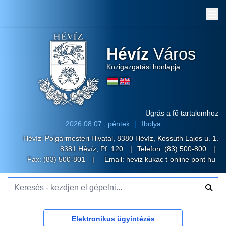
Me
Hévíz
Város
Közigazgatási honlapja
Ugrás a fő tartalomhoz
2026.08.07., péntek
Ibolya
Hévízi Polgármesteri Hivatal, 8380 Hévíz, Kossuth Lajos u. 1.
8381 Hévíz, Pf.:120
Telefon:
(83) 500-800
Fax: (83) 500-801
Email:
heviz kukac t-online pont hu
Keresés - kezdjen el gépelni...
Elektronikus ügyintézés