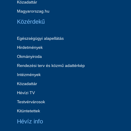
Közadattár
Magyarorszag.hu
Közérdekű
Egészségügyi alapellátás
Hirdetmények
Okmányiroda
Rendezési terv és közmű adattérkép
Intézmények
Közadattár
Hévízi TV
Testvérvárosok
Kitüntetettek
Hévíz info