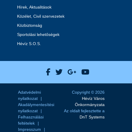
Hírek, Aktualitások
Közélet, Civil szervezetek
Közbiztonság
Sportolási lehetőségek
Hévíz S.O.S.
Hévíz Város Facebook
Hévíz Város X
Hévíz Város Goog
Hévíz Város 
Adatvédelmi
Copyright © 2026
nyilatkozat
Hévíz Város
Akadálymentesítési
Önkormányzata
nyilatkozat
Az oldalt fejlesztette a
Felhasználási
DnT Systems
feltételek
Impresszum