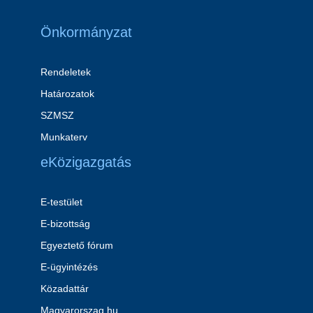
Önkormányzat
Rendeletek
Határozatok
SZMSZ
Munkaterv
eKözigazgatás
E-testület
E-bizottság
Egyeztető fórum
E-ügyintézés
Közadattár
Magyarorszag.hu