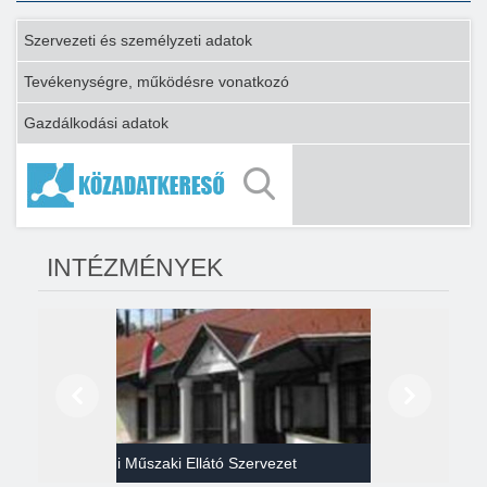
Szervezeti és személyzeti adatok
Tevékenységre, működésre vonatkozó
Gazdálkodási adatok
INTÉZMÉNYEK
Előző
Következő
Gazdasági Műszaki Ellátó Szervezet
Héví