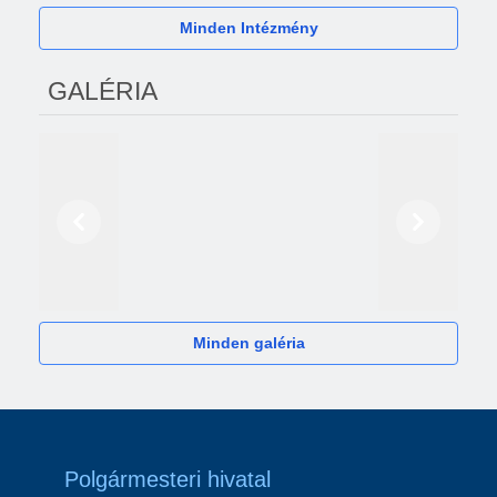
Minden Intézmény
GALÉRIA
Előző
Következő
2024
Minden galéria
Polgármesteri hivatal