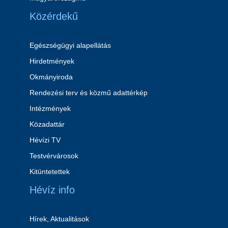
Közérdekű
Egészségügyi alapellátás
Hirdetmények
Okmányiroda
Rendezési terv és közmű adattérkép
Intézmények
Közadattár
Hévízi TV
Testvérvárosok
Kitüntetettek
Hévíz info
Hírek, Aktualitások