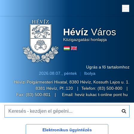
Me
Hévíz
Város
Közigazgatási honlapja
Ugrás a fő tartalomhoz
2026.08.07., péntek
Ibolya
Hévízi Polgármesteri Hivatal, 8380 Hévíz, Kossuth Lajos u. 1.
8381 Hévíz, Pf.:120
Telefon:
(83) 500-800
Fax: (83) 500-801
Email:
heviz kukac t-online pont hu
Keresés - kezdjen el gépelni...
Elektronikus ügyintézés