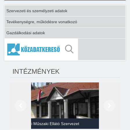
Szervezeti és személyzeti adatok
Tevékenységre, működésre vonatkozó
Gazdálkodási adatok
INTÉZMÉNYEK
Előző
Következő
Gazdasági Műszaki Ellátó Szervezet
Héví