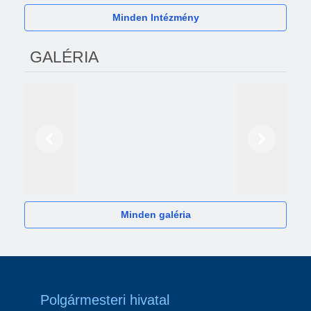
Minden Intézmény
GALÉRIA
Előző
Következő
2024
Minden galéria
Polgármesteri hivatal