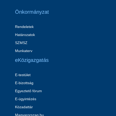
Önkormányzat
Rendeletek
Határozatok
SZMSZ
Munkaterv
eKözigazgatás
E-testület
E-bizottság
Egyeztető fórum
E-ügyintézés
Közadattár
Magyarorszag.hu