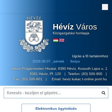
Me
Hévíz
Város
Közigazgatási honlapja
Ugrás a fő tartalomhoz
2026.08.07., péntek
Ibolya
Hévízi Polgármesteri Hivatal, 8380 Hévíz, Kossuth Lajos u. 1.
8381 Hévíz, Pf.:120
Telefon:
(83) 500-800
Fax: (83) 500-801
Email:
heviz kukac t-online pont hu
Keresés - kezdjen el gépelni...
Elektronikus ügyintézés