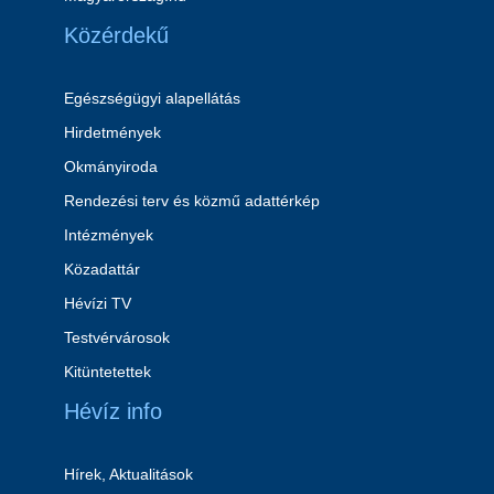
Közérdekű
Egészségügyi alapellátás
Hirdetmények
Okmányiroda
Rendezési terv és közmű adattérkép
Intézmények
Közadattár
Hévízi TV
Testvérvárosok
Kitüntetettek
Hévíz info
Hírek, Aktualitások