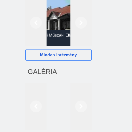
Előző
Következő
Gazdasági Műszaki Ellátó
Szervezet
Hévízi Televízió Kft.
Minden Intézmény
GALÉRIA
Előző
Következő
2024. októberétől