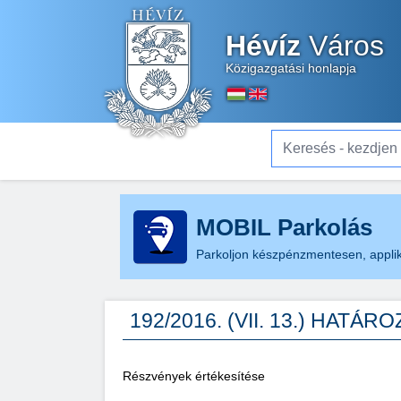
Hévíz
Város
Közigazgatási honlapja
Keresés - kezdjen el gé
MOBIL Parkolás
Parkoljon készpénzmentesen, applik
192/2016. (VII. 13.) HATÁR
Részvények értékesítése