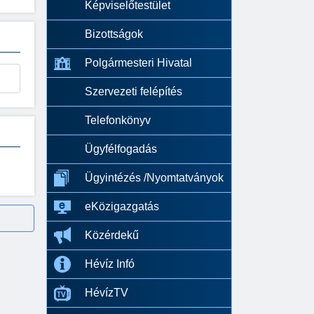
Képviselőtestület
Bizottságok
Polgármesteri Hivatal
Szervezeti felépítés
Telefonkönyv
Ügyfélfogadás
Ügyintézés /Nyomtatványok
eKözigazgatás
Közérdekű
Hévíz Infó
HévízTV