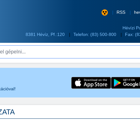
RSS
he
Hévízi P
8381 Hévíz, Pf.:120
Telefon:
(83) 500-800
Fax: (
pelni...
ációval!
OZATA