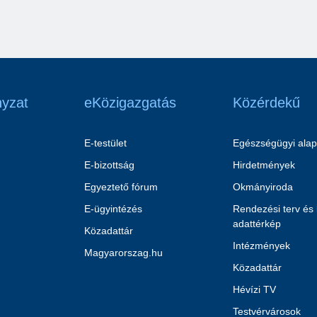
yzat
eKözigazgatás
Közérdekű
E-testület
Egészségügyi alap
E-bizottság
Hirdetmények
Egyeztető fórum
Okmányiroda
E-ügyintézés
Rendezési terv és
adattérkép
Közadattár
Intézmények
Magyarorszag.hu
Közadattár
Hévízi TV
Testvérvárosok