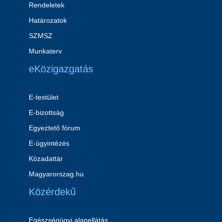
Rendeletek
Határozatok
SZMSZ
Munkaterv
eKözigazgatás
E-testület
E-bizottság
Egyeztető fórum
E-ügyintézés
Közadattár
Magyarorszag.hu
Közérdekű
Egészségügyi alapellátás