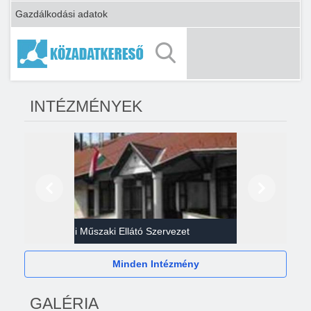
Gazdálkodási adatok
INTÉZMÉNYEK
Előző
Következő
Gazdasági Műszaki Ellátó Szervezet
Héví
Minden Intézmény
GALÉRIA