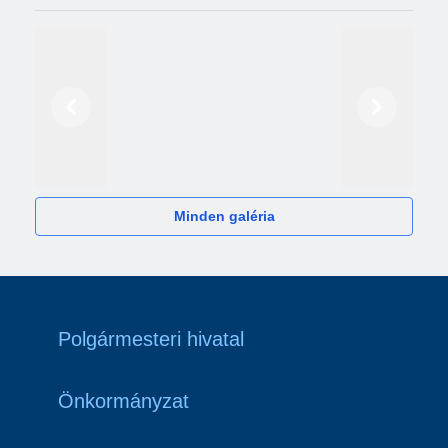
Előző
Következő
2024
Minden galéria
Polgármesteri hivatal
Önkormányzat