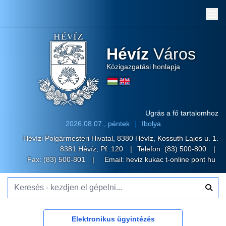
Me
Hévíz
Város
Közigazgatási honlapja
Ugrás a fő tartalomhoz
2026.08.07., péntek
Ibolya
Hévízi Polgármesteri Hivatal, 8380 Hévíz, Kossuth Lajos u. 1.
8381 Hévíz, Pf.:120
Telefon:
(83) 500-800
Fax: (83) 500-801
Email:
heviz kukac t-online pont hu
Keresés - kezdjen el gépelni...
Elektronikus ügyintézés