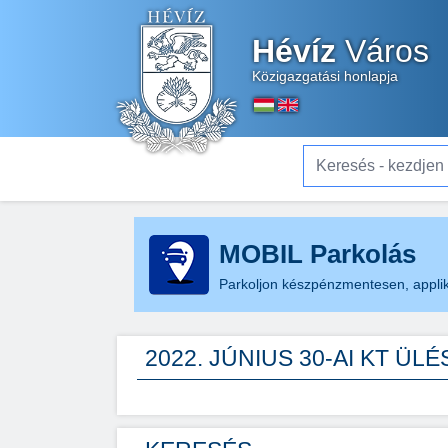
Hévíz
Város
Közigazgatási honlapja
Keresés - kezdjen el gé
MOBIL Parkolás
Parkoljon készpénzmentesen, applik
2022. JÚNIUS 30-AI KT ÜL