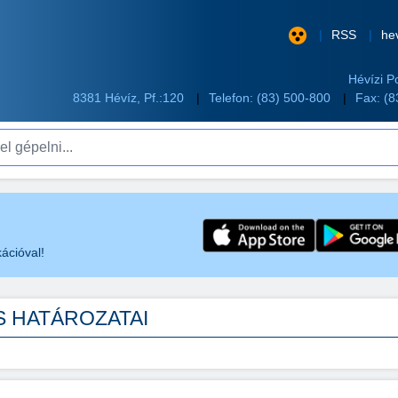
RSS
he
Hévízi P
8381 Hévíz, Pf.:120
Telefon:
(83) 500-800
Fax: (
pelni...
ációval!
ÉS HATÁROZATAI