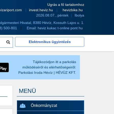
Ugrás a fő tartalomhoz
vizariport.com
invest.heviz.hu
hevizbike.hu
2026.08.07., péntek
Ibolya
olgármesteri Hivatal, 8380 Hévíz, Kossuth Lajos u. 1.
83) 500-801
Email:
heviz kukac t-online pont hu
Elektronikus ügyintézés
Tájékozódjon itt a parkolás
működéséről és elérhetőségeiről:
Parkolási Iroda Hévíz | HÉVÜZ KFT.
MENÜ
Önkormányzat