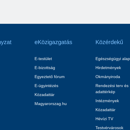
yzat
eKözigazgatás
Közérdekű
E-testület
Egészségügyi alap
E-bizottság
Hirdetmények
Egyeztető fórum
Okmányiroda
E-ügyintézés
Rendezési terv és
adattérkép
Közadattár
Intézmények
Magyarorszag.hu
Közadattár
Hévízi TV
Testvérvárosok