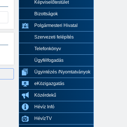
Képviselőtestület
Bizottságok
Polgármesteri Hivatal
Szervezeti felépítés
Telefonkönyv
Ügyfélfogadás
Ügyintézés /Nyomtatványok
eKözigazgatás
Közérdekű
Hévíz Infó
HévízTV