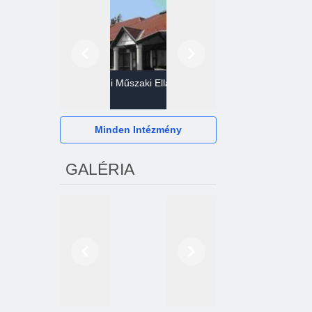
Előző
Következő
Gazdasági Műszaki Ellátó
Szervezet
Hévízi Televízió Kft.
Minden Intézmény
GALÉRIA
Előző
Következő
2024. októberétől