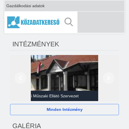
Gazdálkodási adatok
INTÉZMÉNYEK
Előző
Következő
Gazdasági Műszaki Ellátó Szervezet
Héví
Minden Intézmény
GALÉRIA