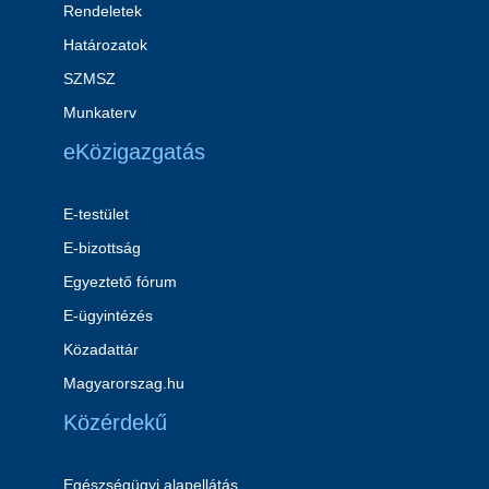
Rendeletek
Határozatok
SZMSZ
Munkaterv
eKözigazgatás
E-testület
E-bizottság
Egyeztető fórum
E-ügyintézés
Közadattár
Magyarorszag.hu
Közérdekű
Egészségügyi alapellátás