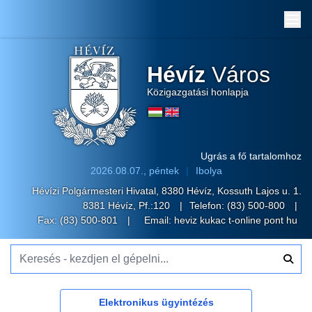
Me
Hévíz
Város
Közigazgatási honlapja
Ugrás a fő tartalomhoz
2026.08.07., péntek
Ibolya
Hévízi Polgármesteri Hivatal, 8380 Hévíz, Kossuth Lajos u. 1.
8381 Hévíz, Pf.:120
Telefon:
(83) 500-800
Fax: (83) 500-801
Email:
heviz kukac t-online pont hu
Keresés - kezdjen el gépelni...
Elektronikus ügyintézés