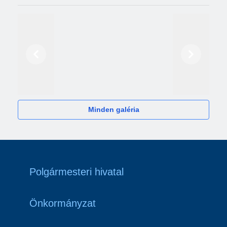
Előző
Következő
2024
Minden galéria
Polgármesteri hivatal
Önkormányzat