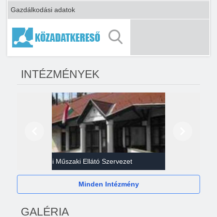
Gazdálkodási adatok
INTÉZMÉNYEK
Előző
Következő
Gazdasági Műszaki Ellátó Szervezet
Héví
Minden Intézmény
GALÉRIA