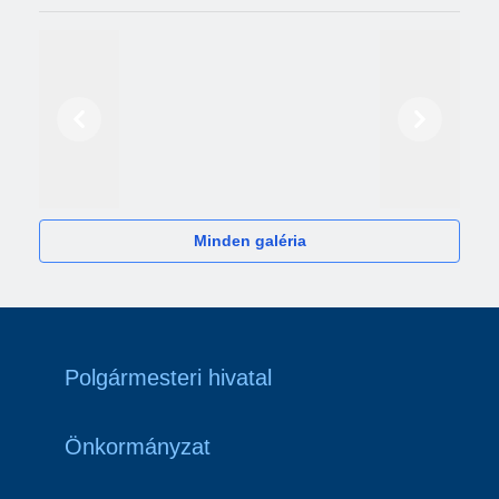
Előző
Következő
2024
Minden galéria
Polgármesteri hivatal
Önkormányzat