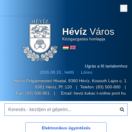
Me
Hévíz
Város
Közigazgatási honlapja
Ugrás a fő tartalomhoz
2026.08.10., hétfő
Lőrinc
Hévízi Polgármesteri Hivatal, 8380 Hévíz, Kossuth Lajos u. 1.
8381 Hévíz, Pf.:120
Telefon:
(83) 500-800
Fax: (83) 500-801
Email:
heviz kukac t-online pont hu
Keresés - kezdjen el gépelni...
Elektronikus ügyintézés