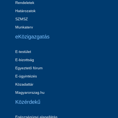
Rendeletek
Határozatok
SZMSZ
Munkaterv
eKözigazgatás
E-testület
E-bizottság
Egyeztető fórum
E-ügyintézés
Közadattár
Magyarorszag.hu
Közérdekű
Egészségügyi alapellátás