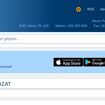
RSS
he
Hévízi P
8381 Hévíz, Pf.:120
Telefon:
(83) 500-800
Fax: (
pelni...
ációval!
OZAT