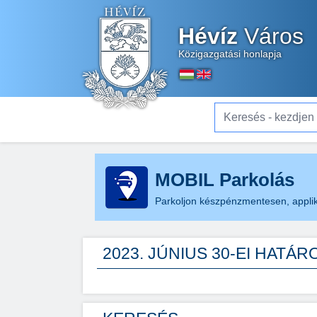
Hévíz
Város
Közigazgatási honlapja
Keresés - kezdjen el gé
MOBIL Parkolás
Parkoljon készpénzmentesen, applik
2023. JÚNIUS 30-EI HATÁR