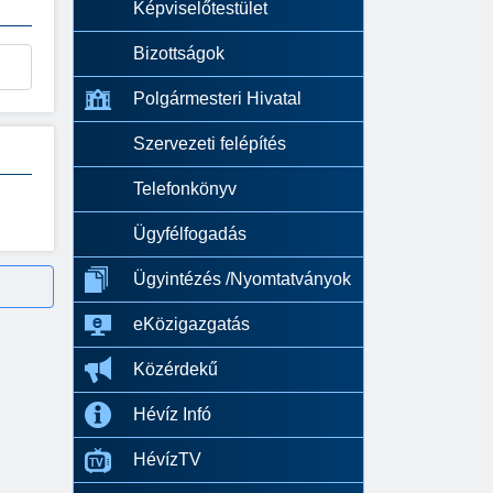
Képviselőtestület
Bizottságok
Polgármesteri Hivatal
Szervezeti felépítés
Telefonkönyv
Ügyfélfogadás
Ügyintézés /Nyomtatványok
eKözigazgatás
Közérdekű
Hévíz Infó
HévízTV