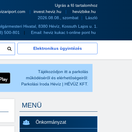
Ugrás a fő tartalomhoz
vizariport.com
invest.heviz.hu
hevizbike.hu
2026.08.08., szombat
László
olgármesteri Hivatal, 8380 Hévíz, Kossuth Lajos u. 1.
83) 500-801
Email:
heviz kukac t-online pont hu
Elektronikus ügyintézés
Tájékozódjon itt a parkolás
működéséről és elérhetőségeiről:
Parkolási Iroda Hévíz | HÉVÜZ KFT.
MENÜ
Önkormányzat