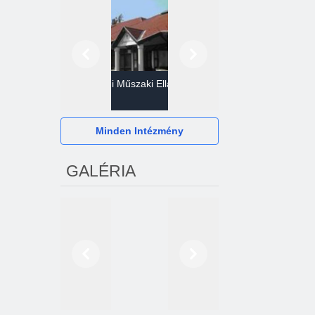
Előző
Következő
Gazdasági Műszaki Ellátó
Szervezet
Hévízi Televízió Kft.
Minden Intézmény
GALÉRIA
Előző
Következő
2024. októberétől