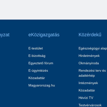
yzat
eKözigazgatás
Közérdekű
E-testület
Egészségügyi alap
E-bizottság
Hirdetmények
Egyeztető fórum
Okmányiroda
E-ügyintézés
Rendezési terv és
adattérkép
Közadattár
Intézmények
Magyarorszag.hu
Közadattár
Hévízi TV
Testvérvárosok