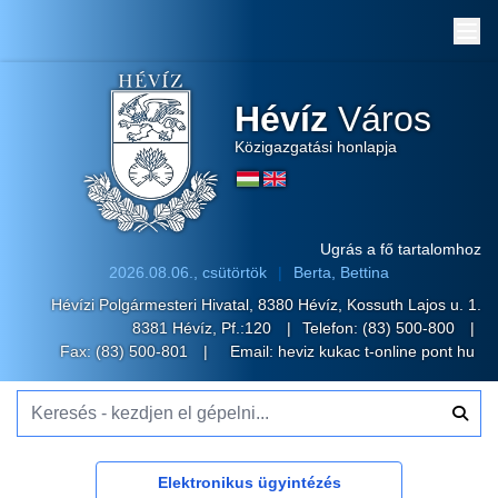
Me
Hévíz
Város
Közigazgatási honlapja
Ugrás a fő tartalomhoz
2026.08.06., csütörtök
Berta, Bettina
Hévízi Polgármesteri Hivatal, 8380 Hévíz, Kossuth Lajos u. 1.
8381 Hévíz, Pf.:120
Telefon:
(83) 500-800
Fax: (83) 500-801
Email:
heviz kukac t-online pont hu
Keresés - kezdjen el gépelni...
Elektronikus ügyintézés