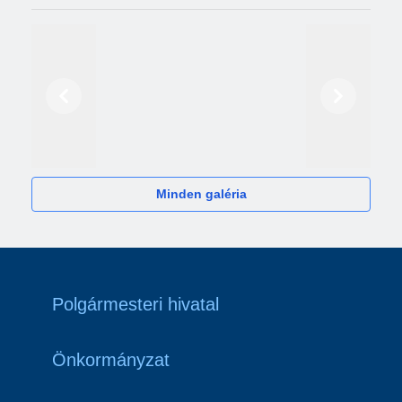
Előző
Következő
2024
Minden galéria
Polgármesteri hivatal
Önkormányzat