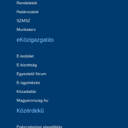
Rendeletek
Határozatok
SZMSZ
Munkaterv
eKözigazgatás
E-testület
E-bizottság
Egyeztető fórum
E-ügyintézés
Közadattár
Magyarorszag.hu
Közérdekű
Egészségügyi alapellátás