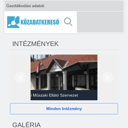
Gazdálkodási adatok
INTÉZMÉNYEK
Előző
Következő
Gazdasági Műszaki Ellátó Szervezet
Héví
Minden Intézmény
GALÉRIA