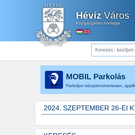
Hévíz
Város
Közigazgatási honlapja
Keresés - kezdjen el gé
MOBIL Parkolás
Parkoljon készpénzmentesen, applik
2024. SZEPTEMBER 26-EI 