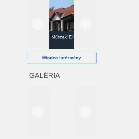
Előző
Következő
Gazdasági Műszaki Ellátó
Szervezet
Hévízi Televízió Kft.
Minden Intézmény
GALÉRIA
Előző
Következő
2024. októberétől