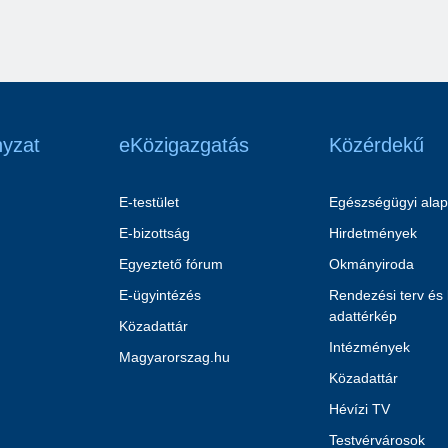
yzat
eKözigazgatás
Közérdekű
E-testület
Egészségügyi alap
E-bizottság
Hirdetmények
Egyeztető fórum
Okmányiroda
E-ügyintézés
Rendezési terv és
adattérkép
Közadattár
Intézmények
Magyarorszag.hu
Közadattár
Hévízi TV
Testvérvárosok