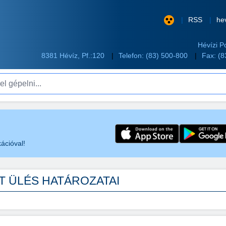
RSS
he
Hévízi P
8381 Hévíz, Pf.:120
Telefon:
(83) 500-800
Fax: (
pelni...
ációval!
KT ÜLÉS HATÁROZATAI