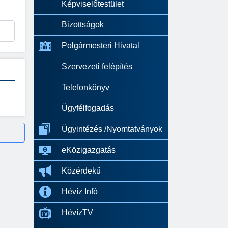
Képviselőtestület
Bizottságok
Polgármesteri Hivatal
Szervezeti felépítés
Telefonkönyv
Ügyfélfogadás
Ügyintézés /Nyomtatványok
eKözigazgatás
Közérdekű
Hévíz Infó
HévízTV