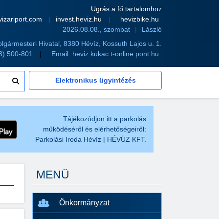
Ugrás a fő tartalomhoz
vizariport.com
invest.heviz.hu
hevizbike.hu
2026.08.08., szombat
László
olgármesteri Hivatal, 8380 Hévíz, Kossuth Lajos u. 1.
83) 500-801
Email:
heviz kukac t-online pont hu
Elektronikus ügyintézés
Tájékozódjon itt a parkolás
működéséről és elérhetőségeiről:
Parkolási Iroda Hévíz | HÉVÜZ KFT.
MENÜ
Önkormányzat