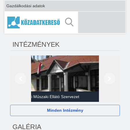
Gazdálkodási adatok
INTÉZMÉNYEK
Előző
Következő
Gazdasági Műszaki Ellátó Szervezet
Héví
Minden Intézmény
GALÉRIA