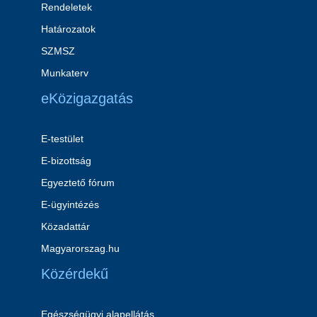
Rendeletek
Határozatok
SZMSZ
Munkaterv
eKözigazgatás
E-testület
E-bizottság
Egyeztető fórum
E-ügyintézés
Közadattár
Magyarorszag.hu
Közérdekű
Egészségügyi alapellátás