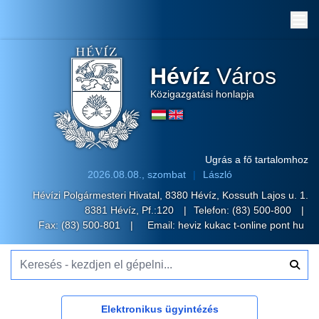
Me
Hévíz
Város
Közigazgatási honlapja
Ugrás a fő tartalomhoz
2026.08.08., szombat
László
Hévízi Polgármesteri Hivatal, 8380 Hévíz, Kossuth Lajos u. 1.
8381 Hévíz, Pf.:120
Telefon:
(83) 500-800
Fax: (83) 500-801
Email:
heviz kukac t-online pont hu
Keresés - kezdjen el gépelni...
Elektronikus ügyintézés