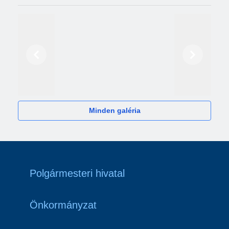
Előző
Következő
2024
Minden galéria
Polgármesteri hivatal
Önkormányzat