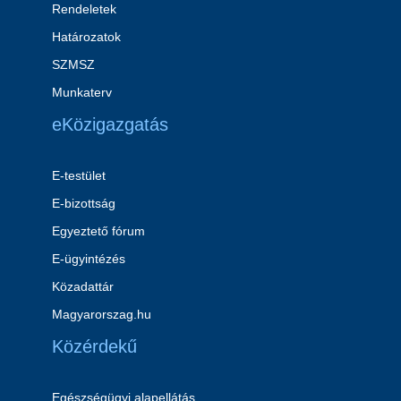
Rendeletek
Határozatok
SZMSZ
Munkaterv
eKözigazgatás
E-testület
E-bizottság
Egyeztető fórum
E-ügyintézés
Közadattár
Magyarorszag.hu
Közérdekű
Egészségügyi alapellátás