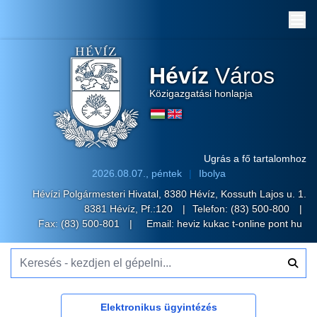
Me
Hévíz
Város
Közigazgatási honlapja
Ugrás a fő tartalomhoz
2026.08.07., péntek
Ibolya
Hévízi Polgármesteri Hivatal, 8380 Hévíz, Kossuth Lajos u. 1.
8381 Hévíz, Pf.:120
Telefon:
(83) 500-800
Fax: (83) 500-801
Email:
heviz kukac t-online pont hu
Keresés - kezdjen el gépelni...
Elektronikus ügyintézés