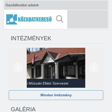
Gazdálkodási adatok
INTÉZMÉNYEK
Előző
Következő
Gazdasági Műszaki Ellátó Szervezet
Héví
Minden Intézmény
GALÉRIA