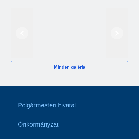
Előző
Következő
2024
Minden galéria
Polgármesteri hivatal
Önkormányzat