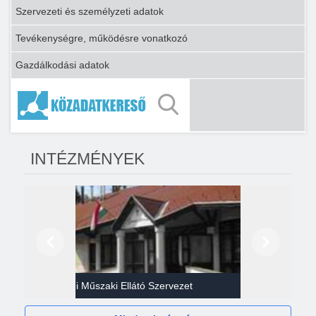
Szervezeti és személyzeti adatok
Tevékenységre, működésre vonatkozó
Gazdálkodási adatok
INTÉZMÉNYEK
Előző
Következő
Gazdasági Műszaki Ellátó Szervezet
Héví