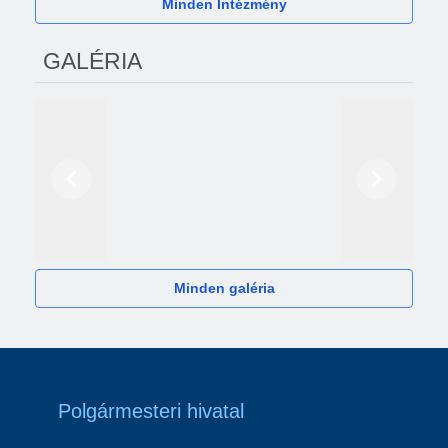
Minden Intézmény
GALÉRIA
Előző
Következő
2024
Minden galéria
Polgármesteri hivatal