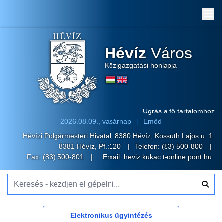
Me
Hévíz
Város
Közigazgatási honlapja
Ugrás a fő tartalomhoz
2026.08.09., vasárnap
Emőd
Hévízi Polgármesteri Hivatal, 8380 Hévíz, Kossuth Lajos u. 1.
8381 Hévíz, Pf.:120
Telefon:
(83) 500-800
Fax: (83) 500-801
Email:
heviz kukac t-online pont hu
Keresés - kezdjen el gépelni...
Elektronikus ügyintézés