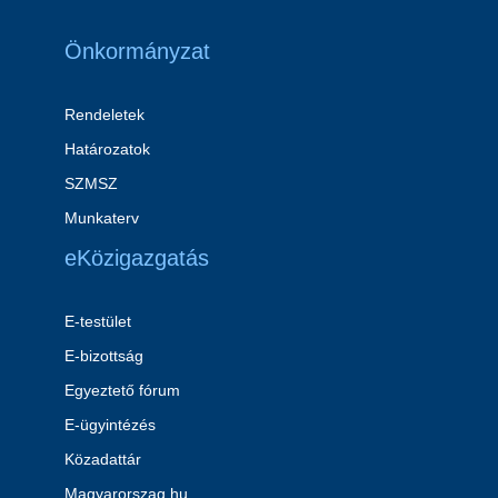
Önkormányzat
Rendeletek
Határozatok
SZMSZ
Munkaterv
eKözigazgatás
E-testület
E-bizottság
Egyeztető fórum
E-ügyintézés
Közadattár
Magyarorszag.hu