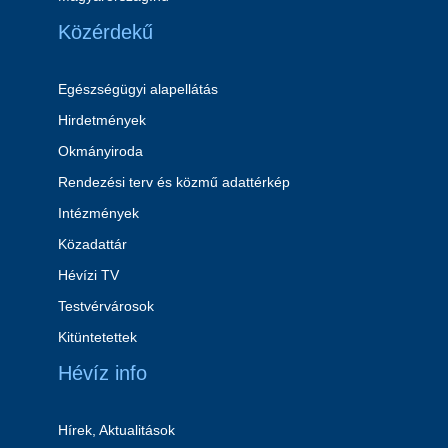
Közérdekű
Egészségügyi alapellátás
Hirdetmények
Okmányiroda
Rendezési terv és közmű adattérkép
Intézmények
Közadattár
Hévízi TV
Testvérvárosok
Kitüntetettek
Hévíz info
Hírek, Aktualitások