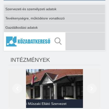
Szervezeti és személyzeti adatok
Tevékenységre, működésre vonatkozó
Gazdálkodási adatok
INTÉZMÉNYEK
Előző
Következő
Gazdasági Műszaki Ellátó Szervezet
Héví