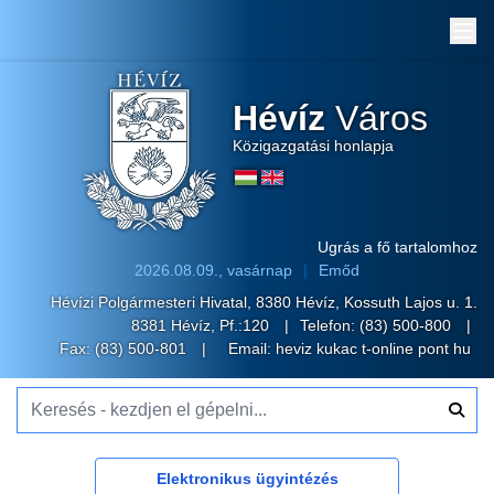
Me
Hévíz
Város
Közigazgatási honlapja
Ugrás a fő tartalomhoz
2026.08.09., vasárnap
Emőd
Hévízi Polgármesteri Hivatal, 8380 Hévíz, Kossuth Lajos u. 1.
8381 Hévíz, Pf.:120
Telefon:
(83) 500-800
Fax: (83) 500-801
Email:
heviz kukac t-online pont hu
Keresés - kezdjen el gépelni...
Elektronikus ügyintézés