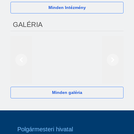
Minden Intézmény
GALÉRIA
Előző
Következő
2024
Minden galéria
Polgármesteri hivatal