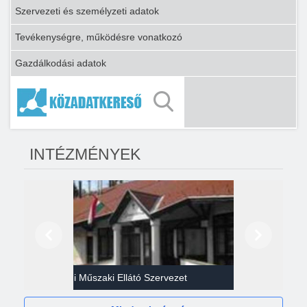
Szervezeti és személyzeti adatok
Tevékenységre, működésre vonatkozó
Gazdálkodási adatok
INTÉZMÉNYEK
Előző
Következő
Gazdasági Műszaki Ellátó Szervezet
Héví