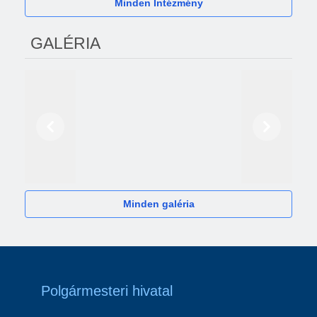
Minden Intézmény
GALÉRIA
Előző
Következő
2024
Minden galéria
Polgármesteri hivatal