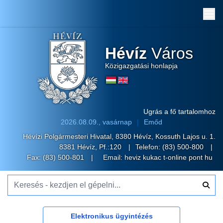
Me
Hévíz
Város
Közigazgatási honlapja
Ugrás a fő tartalomhoz
2026.08.09., vasárnap
Emőd
Hévízi Polgármesteri Hivatal, 8380 Hévíz, Kossuth Lajos u. 1.
8381 Hévíz, Pf.:120
Telefon:
(83) 500-800
Fax: (83) 500-801
Email:
heviz kukac t-online pont hu
Keresés - kezdjen el gépelni...
Elektronikus ügyintézés